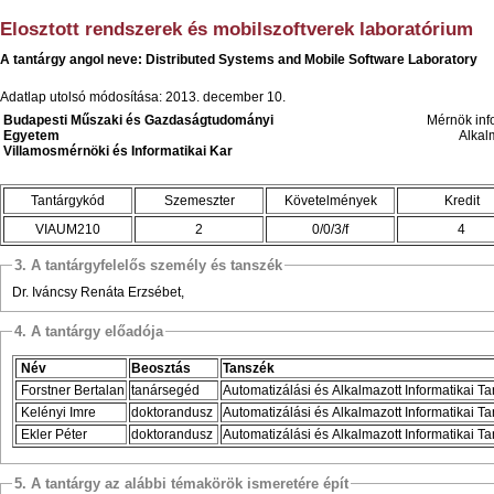
Elosztott rendszerek és mobilszoftverek laboratórium
A tantárgy angol neve: Distributed Systems and Mobile Software Laboratory
Adatlap utolsó módosítása: 2013. december 10.
Budapesti Műszaki és Gazdaságtudományi
Mérnök inf
Egyetem
Alkal
Villamosmérnöki és Informatikai Kar
Tantárgykód
Szemeszter
Követelmények
Kredit
VIAUM210
2
0/0/3/f
4
3. A tantárgyfelelős személy és tanszék
Dr. Iváncsy Renáta Erzsébet,
4. A tantárgy előadója
Név
Beosztás
Tanszék
Forstner Bertalan
tanársegéd
Automatizálási és Alkalmazott Informatikai T
Kelényi Imre
doktorandusz
Automatizálási és Alkalmazott Informatikai T
Ekler Péter
doktorandusz
Automatizálási és Alkalmazott Informatikai T
5. A tantárgy az alábbi témakörök ismeretére épít