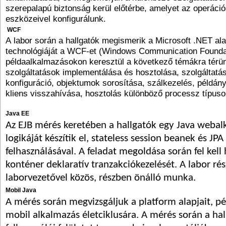
szerepalapú biztonság kerül előtérbe, amelyet az operáci
eszközeivel konfigurálunk.
WCF
A labor során a hallgatók megismerik a Microsoft .NET a
technológiáját a WCF-et (Windows Communication Foundat
példaalkalmazásokon keresztül a következő témákra térün
szolgáltatások implementálása és hosztolása, szolgáltatás
konfiguráció, objektumok sorosítása, szálkezelés, példányo
kliens visszahívása, hosztolás különböző processz típus
Java EE
Az EJB mérés keretében a hallgatók egy Java webal
logikáját készítik el, stateless session beanek és JPA
felhasználásával. A feladat megoldása során fel kell 
konténer deklaratív tranzakciókezelését. A labor ré
laborvezetővel közös, részben önálló munka.
Mobil Java
A mérés során megvizsgáljuk a platform alapjait, p
mobil alkalmazás életciklusára. A mérés során a ha