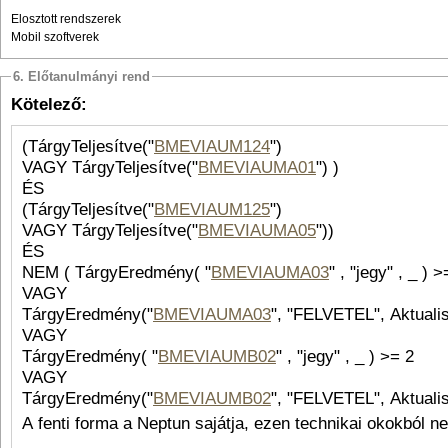
Elosztott rendszerek
Mobil szoftverek
6. Előtanulmányi rend
Kötelező:
(TárgyTeljesítve("
BMEVIAUM124
")
VAGY TárgyTeljesítve("
BMEVIAUMA01
") )
ÉS
(TárgyTeljesítve("
BMEVIAUM125
")
VAGY TárgyTeljesítve("
BMEVIAUMA05
"))
ÉS
NEM ( TárgyEredmény( "
BMEVIAUMA03
" , "jeg
VAGY
TárgyEredmény("
BMEVIAUMA03
", "FELVETEL", Aktualis
VAGY
TárgyEredmény( "
BMEVIAUMB02
" , "jegy" , _ ) >= 2
VAGY
TárgyEredmény("
BMEVIAUMB02
", "FELVETEL", Aktualis
A fenti forma a Neptun sajátja, ezen technikai okokból n