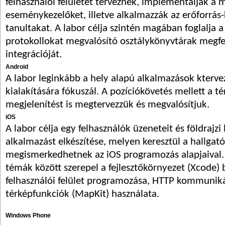
felhasználói felületet terveznek, implementálják a 
eseménykezelőket, illetve alkalmazzák az erőforrás-
tanultakat. A labor célja szintén magában foglalja
protokollokat megvalósító osztálykönyvtárak megfe
integrációját.
Android
A labor leginkább a hely alapú alkalmazások kterve
kialakítására fókuszál. A pozíciókövetés mellett a t
megjelenítést is megtervezzük és megvalósítjuk.
iOS
A labor célja egy felhasználók üzeneteit és földrajzi
alkalmazást elkészítése, melyen keresztül a hallgat
megismerkedhetnek az iOS programozás alapjaival. 
témák között szerepel a fejlesztőkörnyezet (Xcode)
felhasználói felület programozása, HTTP kommuniká
térképfunkciók (MapKit) használata.
Windows Phone