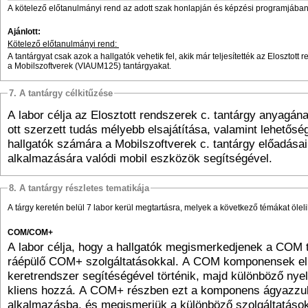
A kötelező előtanulmányi rend az adott szak honlapján és képzési programjában 
Ajánlott:
Kötelező előtanulmányi rend:
A tantárgyat csak azok a hallgatók vehetik fel, akik már teljesítették az Elosztot
a Mobilszoftverek (VIAUM125) tantárgyakat.
7. A tantárgy célkitűzése
A labor célja az Elosztott rendszerek c. tantárgy anyagán
ott szerzett tudás mélyebb elsajátítása, valamint lehetőség
hallgatók számára a Mobilszoftverek c. tantárgy előadásai
alkalmazására valódi mobil eszközök segítségével.
8. A tantárgy részletes tematikája
A tárgy keretén belül 7 labor kerül megtartásra, melyek a következő témákat ölelik
COM/COM+
A labor célja, hogy a hallgatók megismerkedjenek a COM 
ráépülő COM+ szolgáltatásokkal. A COM komponensek el
keretrendszer segítéségével történik, majd különböző nyel
kliens hozzá. A COM+ részben ezt a komponens ágyazz
alkalmazásba, és megismerjük a különböző szolgáltatások