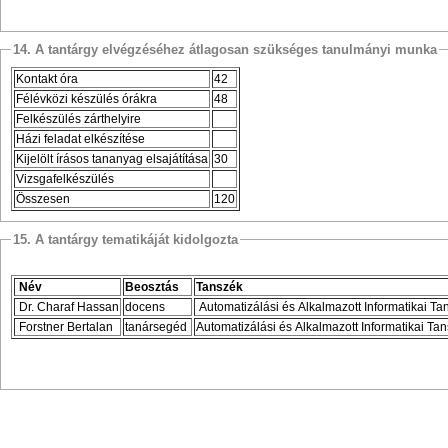
14. A tantárgy elvégzéséhez átlagosan szükséges tanulmányi munka
Kontakt óra
42
Félévközi készülés órákra
48
Felkészülés zárthelyire
Házi feladat elkészítése
Kijelölt írásos tananyag elsajátítása
30
Vizsgafelkészülés
Összesen
120
15. A tantárgy tematikáját kidolgozta
Név
Beosztás
Tanszék
Dr. Charaf Hassan
docens
Automatizálási és Alkalmazott Informatikai Ta
Forstner Bertalan
tanársegéd
Automatizálási és Alkalmazott Informatikai Ta