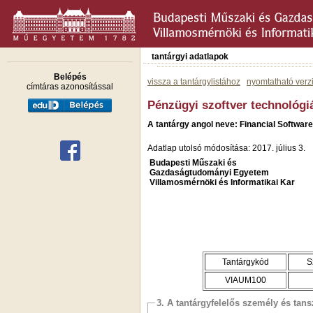
tantárgyi adatlapok
Belépés
vissza a tantárgylistához
nyomtatható verz
címtáras azonosítással
Pénzügyi szoftver technológi
A tantárgy angol neve: Financial Softwar
Adatlap utolsó módosítása: 2017. július 3.
Budapesti Műszaki és
Gazdaságtudományi Egyetem
Villamosmérnöki és Informatikai Kar
Tantárgykód
S
VIAUM100
3. A tantárgyfelelős személy és tan