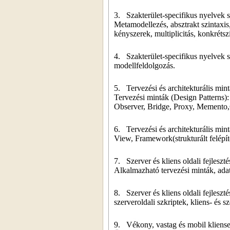
3.
Szakterület-specifikus nyelvek 
Metamodellezés, absztrakt szintaxis
kényszerek, multiplicitás, konkrétsz
4.
Szakterület-specifikus nyelvek s
modellfeldolgozás.
5.
Tervezési és architekturális mi
Tervezési minták (Design Patterns):
Observer, Bridge, Proxy, Memento
6.
Tervezési és architekturális m
View, Framework(strukturált felépít
7.
Szerver és kliens oldali fejleszté
Alkalmazható tervezési minták, ada
8.
Szerver és kliens oldali fejleszt
szerveroldali szkriptek, kliens- és 
9.
Vékony, vastag és mobil kliensek