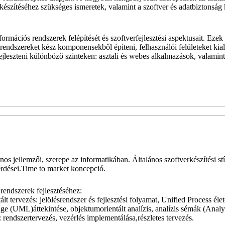
észítéséhez szükséges ismeretek, valamint a szoftver és adatbiztonság 
rmációs rendszerek felépítését és szoftverfejlesztési aspektusait. Ezek
rendszereket kész komponensekből építeni, felhasználói felületeket kial
fejleszteni különböző szinteken: asztali és webes alkalmazások, valamin
nos jellemzői, szerepe az informatikában. Általános szoftverkészítési st
rdései.Time to market koncepció.
rendszerek fejlesztéséhez:
lt tervezés: jelölésrendszer és fejlesztési folyamat, Unified Process élet
e (UML)áttekintése, objektumorientált analízis, analízis sémák (Analy
: rendszertervezés, vezérlés implementálása,részletes tervezés.