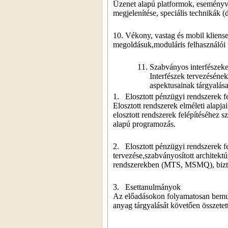
Üzenet alapú platformok, eseményvez
megjelenítése, speciális technikák (
10.
Vékony, vastag és mobil kliense
megoldásuk,moduláris felhasználói fe
11.
Szabványos interfészek
Interfészek tervezésének
aspektusainak tárgyalása
1.
Elosztott pénzügyi rendszerek fe
Elosztott rendszerek elméleti alap
elosztott rendszerek felépítéséhez 
alapú programozás.
2.
Elosztott pénzügyi rendszerek fe
tervezése,szabványosított archite
rendszerekben (MTS, MSMQ), biztons
3.
Esettanulmányok
Az előadásokon folyamatosan bemutat
anyag tárgyalását követően összetett,