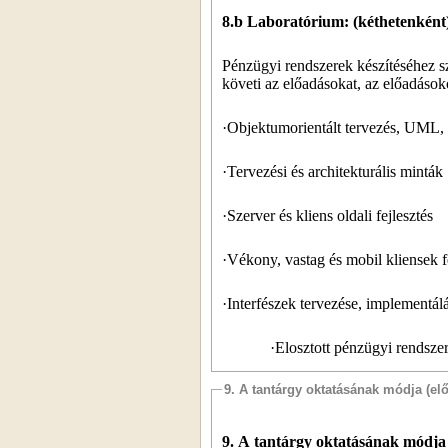
8.b Laboratórium:
(kéthetenként
Pénzügyi rendszerek készítéséhez s
követi az előadásokat, az előadáso
·Objektumorientált tervezés, UML, 
·Tervezési és architekturális minták
·Szerver és kliens oldali fejlesztés
·Vékony, vastag és mobil kliensek f
·Interfészek tervezése, implementál
·Elosztott pénzügyi rendszer
9. A tantárgy oktatásának módja (el
9. A
tantárgy oktatásának módja