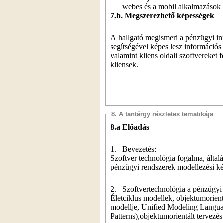
webes és a mobil alkalmazások k
7.b. Megszerezhető képességek
A hallgató megismeri a pénzügyi info
segítségével képes lesz információs 
valamint kliens oldali szoftvereket 
kliensek.
8. A tantárgy részletes tematikája
8.a
Előadás
1.
Bevezetés:
Szoftver technológia fogalma, általá
pénzügyi rendszerek modellezési ké
2.
Szoftvertechnológia a pénzügyi 
Életciklus modellek, objektumorientá
modellje, Unified Modeling Languag
Patterns),objektumorientált tervezés