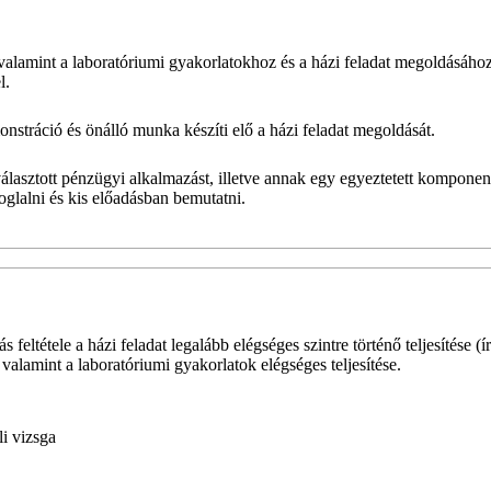
valamint a laboratóriumi gyakorlatokhoz és a házi feladat megoldásáho
l.
stráció és önálló munka készíti elő a házi feladat megoldását.
választott pénzügyi alkalmazást, illetve annak egy egyeztetett komponens
oglalni és kis előadásban bemutatni.
 feltétele a házi feladat legalább elégséges szintre történő teljesítése (í
valamint a laboratóriumi gyakorlatok elégséges teljesítése.
li vizsga