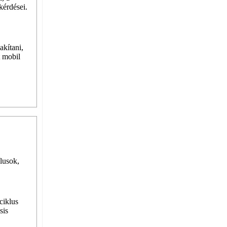
kérdései.
akítani,
t mobil
ílusok,
ciklus
sis