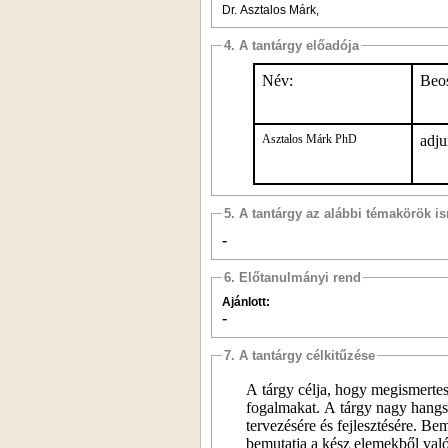
Dr. Asztalos Márk,
4. A tantárgy előadója
Név:
Beos
Asztalos Márk PhD
adju
5. A tantárgy az alábbi témakörök is
-
6. Előtanulmányi rend
Ajánlott:
-
7. A tantárgy célkitűzése
A tárgy célja, hogy megismertes
fogalmakat. A tárgy nagy hangsú
tervezésére és fejlesztésére. Be
bemutatja a kész elemekből való 