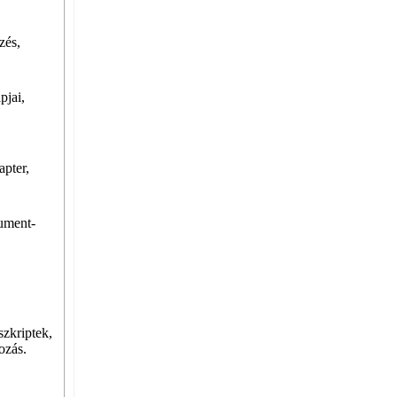
zés,
pjai,
apter,
cument-
szkriptek,
ozás.