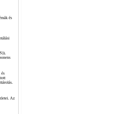
lémák és
tálási
S)),
mponens
 és
tott
tárolás.
zletei. Az