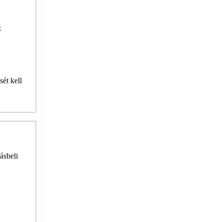
z
ét kell
rásbeli