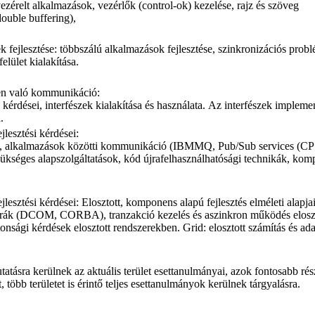
érelt alkalmazások, vezérlők (control-ok) kezelése, rajz és szöveg
double buffering),
k fejlesztése: többszálú alkalmazások fejlesztése, szinkronizációs prob
lület kialakítása.
en való kommunikáció:
 kérdései, interfészek kialakítása és használata. Az interfészek implemen
.
jlesztési kérdései:
jai, alkalmazások közötti kommunikáció (IBMMQ, Pub/Sub services (CP
szükséges alapszolgáltatások, kód újrafelhasználhatósági technikák, ko
jlesztési kérdései: Elosztott, komponens alapú fejlesztés elméleti alapjai
ktúrák (DCOM, CORBA), tranzakció kezelés és aszinkron működés elosz
ági kérdések elosztott rendszerekben. Grid: elosztott számítás és adat
ásra kerülnek az aktuális terület esettanulmányai, azok fontosabb rés
 több területet is érintő teljes esettanulmányok kerülnek tárgyalásra.