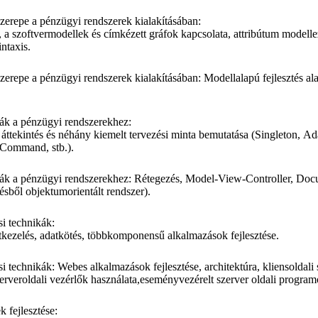
szerepe a pénzügyi rendszerek kialakításában:
, a szoftvermodellek és címkézett gráfok kapcsolata, attribútum modelle
intaxis.
zerepe a pénzügyi rendszerek kialakításában: Modellalapú fejlesztés ala
nták a pénzügyi rendszerekhez:
 áttekintés és néhány kiemelt tervezési minta bemutatása (Singleton, Ad
,Command, stb.).
inták a pénzügyi rendszerekhez: Rétegezés, Model-View-Controller, Do
ésből objektumorientált rendszer).
si technikák:
tkezelés, adatkötés, többkomponensű alkalmazások fejlesztése.
ési technikák: Webes alkalmazások fejlesztése, architektúra, kliensoldali 
szerveroldali vezérlők használata,eseményvezérelt szerver oldali program
 fejlesztése: