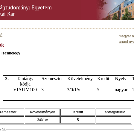
ió
magyar n
angol ny
ák
e Technology
2.
Tantárgy
Szemeszter
Követelmény
Kredit
Nyelv
kódja
VIAUM100
3
3/0/1/v
5
magyar
1
zemeszter
Követelmények
Kredit
Tantárgyfélév
3/0/1/v
5
szék