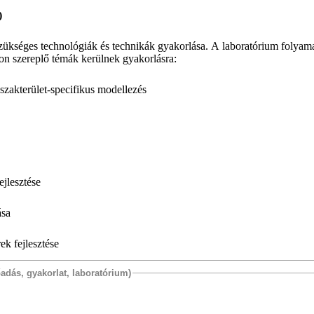
)
zükséges technológiák és technikák gyakorlása. A laboratórium folyam
kon szereplő témák kerülnek gyakorlásra:
szakterület-specifikus modellezés
ejlesztése
ása
ek fejlesztése
őadás, gyakorlat, laboratórium)