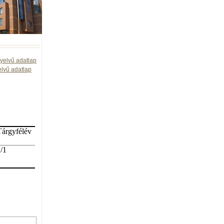
yelvű adatlap
elvű adatlap
Tárgyfélév
/1