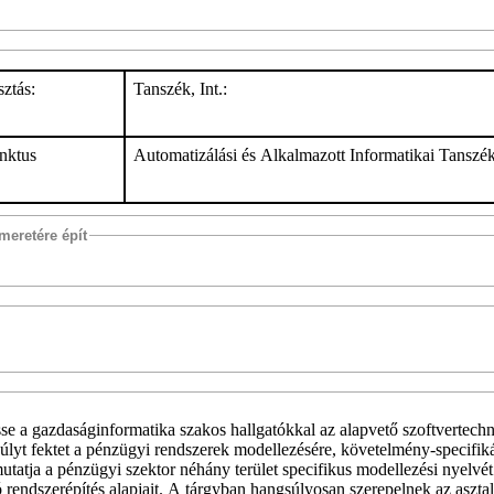
ztás:
Tanszék, Int.:
nktus
Automatizálási és Alkalmazott Informatikai Tanszé
meretére épít
se a gazdaságinformatika szakos hallgatókkal az alapvető szoftvertechn
lyt fektet a pénzügyi rendszerek modellezésére, követelmény-specifiká
mutatja a pénzügyi szektor néhány terület specifikus modellezési nyelvé
rendszerépítés alapjait. A tárgyban hangsúlyosan szerepelnek az asztali