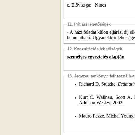
c. Elővizsga:
Nincs
11. Pótlási lehetőségek
-
A házi feladat külön eljárási díj e
bemutatható. Ugyanekkor lehetsége
12. Konzultációs lehetőségek
személyes egyeztetés alapján
13. Jegyzet, tankönyv, felhasználha
Richard
D.
Stutzke
:
Estimatin
Kurt
C.
Wallnau
,
Scott
A.
Addison
Wesley
, 2002.
Mauro
Pezze
,
Michal
Young
: