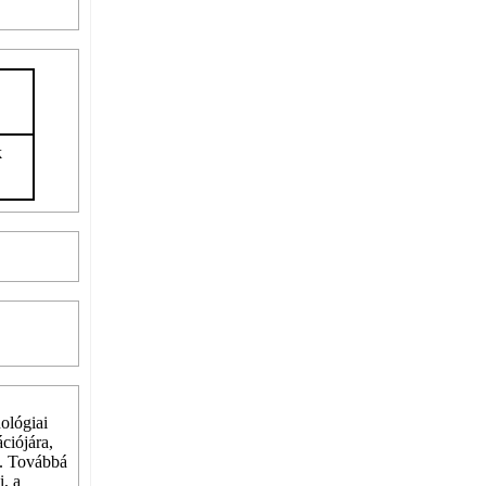
k
ológiai
ciójára,
t. Továbbá
, a