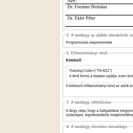
Név:
Dr. Forstner Bertalan
Dr. Ekler Péter
5. A tantárgy az alábbi témakörök is
Programozási alapismeretek
6. Előtanulmányi rend
Kötelező:
Training.Code=("7N-M11")
A fenti forma a Neptun sajátja, ezen tec
A kötelező előtanulmányi rend az adott s
7. A tantárgy célkitűzése
A tárgy célja, hogy a hallgatókkal megism
szükséges, legelterjedtebb megközelítése
8. A tantárgy részletes tematikája