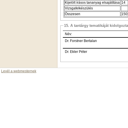
Kijelölt írásos tananyag elsajátítása
14
Vizsgafelkészülés
Összesen
150
15. A tantárgy tematikáját kidolgozt
Név:
Dr. Forstner Bertalan
Dr. Ekler Péter
Levél a webmesternek