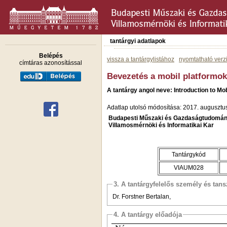
tantárgyi adatlapok
Belépés
vissza a tantárgylistához
nyomtatható verz
címtáras azonosítással
Bevezetés a mobil platformo
A tantárgy angol neve: Introduction to Mo
Adatlap utolsó módosítása: 2017. augusztu
Budapesti Műszaki és Gazdaságtudomán
Villamosmérnöki és Informatikai Kar
Tantárgykód
VIAUM028
3. A tantárgyfelelős személy és tan
Dr. Forstner Bertalan,
4. A tantárgy előadója