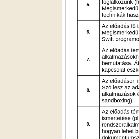
foglalkozunk (f
5.
Megismerkedünk a térképek és overlay megje
technikák hasz
Az előadás fő témá
6.
Megismerkedünk
Swift progr
Az előadás témá
alkalmazásokho
7.
bemutatása. Áttekintjük a felhasználói
Az előadáson ismer
Szó lesz az ada
8.
alkalmazások é
sandboxing).
Az előadás tém
ismertetése (pl
9.
rendszeralkalm
hogyan lehet beépülni más alkalmazásokba (pl. widgetek és
dokumentumszo