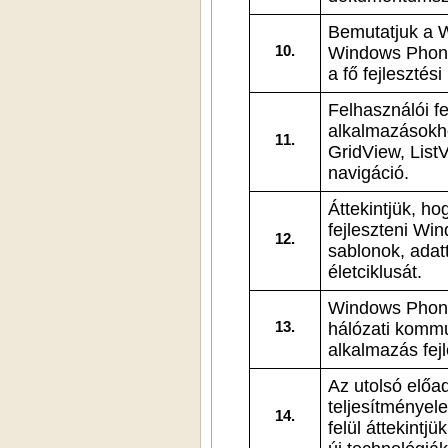
Bemutatjuk a W
10.
Windows Phone 
Felhasználói 
alkalmazásokho
11.
GridView, ListView stb.), erőforrá
navigáció.
Áttekintjük, hogy hogyan lehet d
fejleszteni Windows 
12.
sablonok, adat
életciklusát.
Windows Phone platfo
13.
hálózati kommun
alkalmazás fejl
Az utolsó előa
teljesítményelemzés és a platformválasztás
14.
felül áttekintjük a