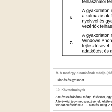
felhasználói fe
A gyakorlaton megismerkedünk az összetett Windows Phone
alkalmazások fej
6.
nyelvvel és gy
A gyakorlaton megismerkedünk az adatvezérelt Universal
Windows Phone és 
7.
fejlesztésével.
adatk
9. A tantárgy oktatásának módja (el
Előadás és gyakorlat.
10. Követelmények
A félév lezárásának módja: félévközi jegy.
A félévközi jegy megszerzésének feltétele
feladat elkészítése a 13. oktatási hétig. A