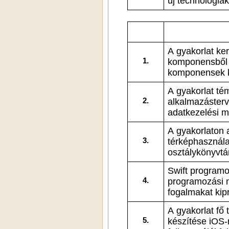
új technológiák
A gyakorlat keretein belül 
1.
komponensből á
komponensek k
A gyakorlat témái a 
2.
alkalmazásterv
adatkezelési 
A gyakorlaton az Andr
3.
térképhasznála
osztálykönyvtá
Swift programozás: a gyakorlat keretein belül begyakoroljuk a
4.
programozási nyelv alapelvei
A gyakorlat fő témája az 
5.
készítése iOS-