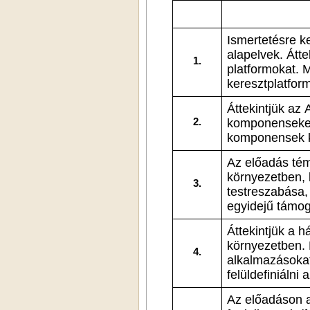
Ismertetésre kerü
alapelvek. Átte
1.
platformokat. Megismerkedünk a platformfüggetlenség és
Áttekintjük az 
2.
komponenseket.
Az előadás témája
környezetben, 
3.
testreszabása, képernyő méret függetlenség, tablet és telefo
egyidejű támog
Áttekintjük a hálózati kommunikáció leh
környezetben. Megviz
4.
alkalmazásokat
fe
Az előadáson a he