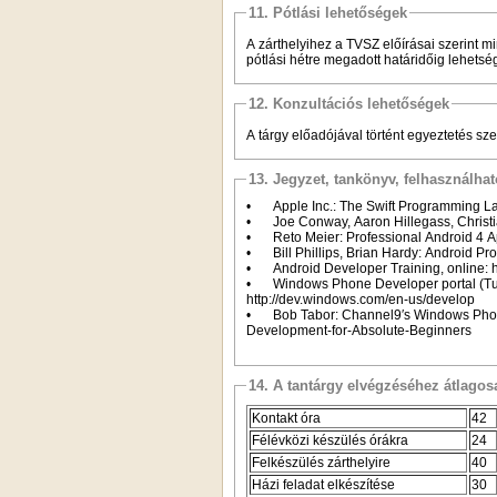
11. Pótlási lehetőségek
A zárthelyihez a TVSZ előírásai szerint mi
pótlási hétre megadott határidőig lehetsé
12. Konzultációs lehetőségek
A tárgy előadójával történt egyeztetés szer
13. Jegyzet, tankönyv, felhasználha
•
Apple Inc.: The Swift Programming L
•
Joe Conway, Aaron Hillegass, Christ
•
Reto Meier: Professional Android 4 
•
Bill Phillips, Brian Hardy: Android 
•
Android Developer Training, online: h
•
Windows Phone Developer portal (Tu
http://dev.windows.com/en-us/develop
•
Bob Tabor: Channel9′s Windows Phon
Development-for-Absolute-Beginners
14. A tantárgy elvégzéséhez átlag
Kontakt óra
42
Félévközi készülés órákra
24
Felkészülés zárthelyire
40
Házi feladat elkészítése
30