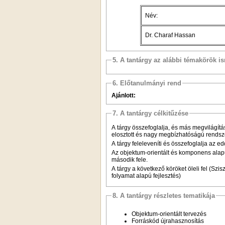
Név:
Dr. Charaf Hassan
5. A tantárgy az alábbi témakörök is
6. Előtanulmányi rend
Ajánlott:
7. A tantárgy célkitűzése
A tárgy összefoglalja, és más megvilágítá
elosztott és nagy megbízhatóságú rendszer
A tárgy feleleveníti és összefoglalja az 
Az objektum-orientált és komponens alapú 
második fele.
A tárgy a következő köröket öleli fel (Szi
folyamat alapú fejlesztés)
8. A tantárgy részletes tematikája
Objektum-orientált tervezés
Forráskód újrahasznosítás