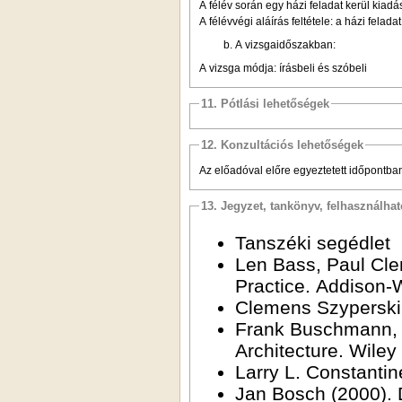
A félév során egy házi feladat kerül kiadá
A félévvégi aláírás feltétele: a házi fela
A vizsgaidőszakban:
A vizsga módja: írásbeli és szóbeli
11. Pótlási lehetőségek
12. Konzultációs lehetőségek
Az előadóval előre egyeztetett időpontba
13. Jegyzet, tankönyv, felhasználha
Tanszéki segédlet
Len Bass, Paul Cle
Practice. Addison-
Clemens Szyperski
Frank Buschmann, R
Architecture. Wiley
Larry L. Constanti
Jan Bosch (2000). 