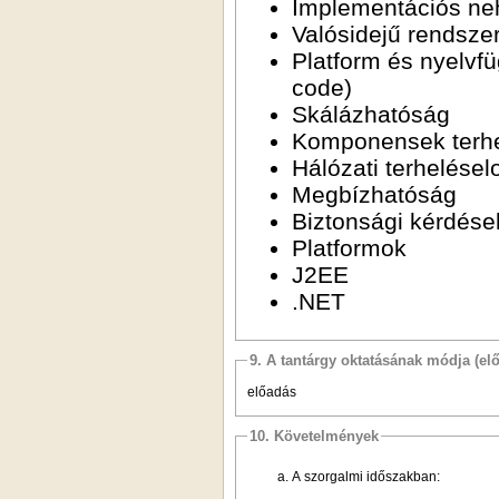
Implementációs n
Valósidejű rendsze
Platform és nyelvf
code)
Skálázhatóság
Komponensek terhe
Hálózati terhelésel
Megbízhatóság
Biztonsági kérdése
Platformok
J2EE
.NET
9. A tantárgy oktatásának módja (el
előadás
10. Követelmények
A szorgalmi időszakban: