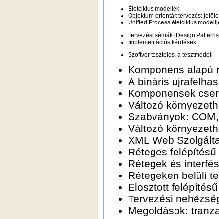
Életciklus modellek
Objektum-orientált tervezés: jelölé
Unified Process életciklus modellj
Tervezési sémák (Design Patterns
Implementációs kérdések
Szoftver tesztelés, a tesztmodell
Komponens alapú 
A bináris újrafelha
Komponensek cser
Változó környezeth
Szabványok: COM,
Változó környezeth
XML Web Szolgált
Réteges felépítésű
Rétegek és interfé
Rétegeken belüli t
Elosztott felépítés
Tervezési nehézsé
Megoldások: tranza