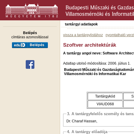
tantárgyi adatlapok
Belépés
vissza a tantárgylistához
nyomtatható verz
címtáras azonosítással
Szoftver architektúrák
A tantárgy angol neve: Software Architec
Adatlap utolsó módosítása: 2006. július 1.
Budapesti Műszaki és Gazdaságtudomán
Villamosmérnöki és Informatikai Kar
Tantárgykód
S
VIAUD068
3. A tantárgyfelelős személy és tan
Dr. Charaf Hassan,
4. A tantárgy előadója