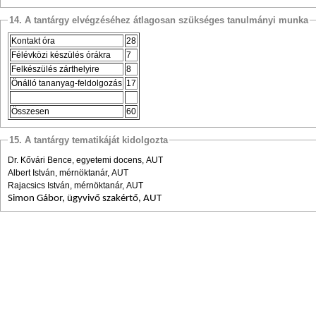
14. A tantárgy elvégzéséhez átlagosan szükséges tanulmányi munka
Kontakt óra
28
Félévközi készülés órákra
7
Felkészülés zárthelyire
8
Önálló tananyag-feldolgozás
17
Összesen
60
15. A tantárgy tematikáját kidolgozta
Dr. Kővári Bence, egyetemi docens, AUT
Albert István, mérnöktanár, AUT
Rajacsics István, mérnöktanár, AUT
Simon Gábor, ügyvivő szakértő, AUT