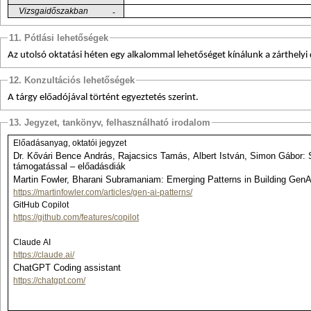
Vizsgaidőszakban
-
11. Pótlási lehetőségek
Az utolsó oktatási héten egy alkalommal lehetőséget kínálunk a zárthelyi
12. Konzultációs lehetőségek
A tárgy előadójával történt egyeztetés szerint.
13. Jegyzet, tankönyv, felhasználható irodalom
Előadásanyag, oktatói jegyzet
Dr. Kővári Bence András, Rajacsics Tamás, Albert István, Simon Gábor: Szoftverfejlesztés MI
támogatással – előadásdiák
Martin Fowler, Bharani Subramaniam: Emerging Patterns in Building Gen
https://martinfowler.com/articles/gen-ai-patterns/
GitHub Copilot
https://github.com/features/copilot
Claude AI
https://claude.ai/
ChatGPT Coding assistant
https://chatgpt.com/