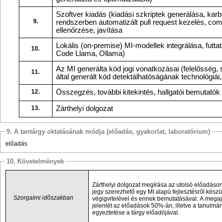
Szoftver kiadás (kiadási szkriptek generálása, karbantartása), CI/CD
9.
rendszerben automatizált pull request kezelés, commitok leírásának
ellenőrzése, javítása
Lokális (on-premise) MI-modellek integrálása, futtatása (pl. Llama,
10.
Code Llama, Ollama)
Az MI generálta kód jogi vonatkozásai (felelősség, szerzői jogok). AI
11.
által generált kód detektálha
12.
Összegzés, további kitekintés, hallgatói bemutatók
13.
Zárthelyi dolgozat
9. A tantárgy oktatásának módja (előadás, gyakorlat, laboratórium)
előadás
10. Követelmények
Zárthelyi dolgozat megírása az utolsó előadásonA tárgyból megajánlott
jegy szerezhető egy MI alapú fejlesztésről készült esettanulmány
Szorgalmi időszakban
végigvitelével és ennek bemutatásával. A megajánlott jegy feltétele
jelenlét az előadások 50%-án, illetve a tanulmány témájának előzetes
egyeztetése a tárgy előadójával.