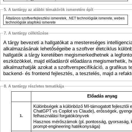
5. A tantárgy az alábbi témakörök ismeretére épít
Általános szoftverfejlesztési ismeretek, .NET technológiák ismerete, webes
technológiák alapfokú ismerete
7. A tantárgy célkitűzése
A tárgy bevezeti a hallgatókat a mestereséges intelligenc
alkalmazásának lehetőségeibe a szoftver életciklus külön
hallgatók a tárgy keretében megismerkedhetnek a legfont
eszközökkel, majd előadásról előadásra megismerhetik, 
alkalmazhatják azokat a szoftverspecifikáció, a grafikus t
backend- és frontend fejlesztés, a tesztelés, majd a refakt
8. A tantárgy részletes tematikája
Előadás anyag
Különbségek a különböző MI-támogatott fejlesztői eszközök között (pl.
ChatGPT vs Copilot vs Claude), erősségek, gyengeségek, tipikus
felhasználási forgatókönyvek
1.
Hasznos mérőszámok (pl. pontosság, gyorsaság, költséghatékonyság,
prompt-engineering hatékonysága)