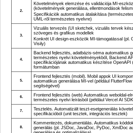
Követelmények elemzése és validációja MI-eszközökkel
(követelmények generálása, ellentmondások felis
2.
Specifikációk automatikus átalakítása (természetes nyelvről UML-re,
UML-ről természetes nyelvre)
Vizuális tervezés (UI sketchek, vizuális tervek készítése, finomítása),
szöveges és grafikus modellek
3.
Konkrét UI design-eszközök MI-támogatással (pl. Galileo AI, Uizard,
Visily)
Backend fejlesztés, adatbázis-séma automatikus generálása
természetes nyelvi követelményekből, Backend API végpont
4.
specifikációjának automatikus készítése OpenAPI
formátumban
Frontend fejlesztés (mobil). Mobil appok UI komponenseinek
5.
automatikus generálása MI-vel (például FlutterFlow vagy Copilot
segítségével)
Frontend fejlesztés (web) Automatikus weboldal-elrendezés generálása
6.
természetes nyelvi leírásból (például Vercel AI 
Tesztelés. Automatizált teszt-esetgenerálás követelmény-
7.
specifikációból (unit tesztek, integrációs tesztek)
Kommentezés, dokumentálás. Automatikus kóddokumentáció-
8.
generálás (pl. JSDoc, JavaDoc, PyDoc, XmlDoc a
generálása és optimalizálása)