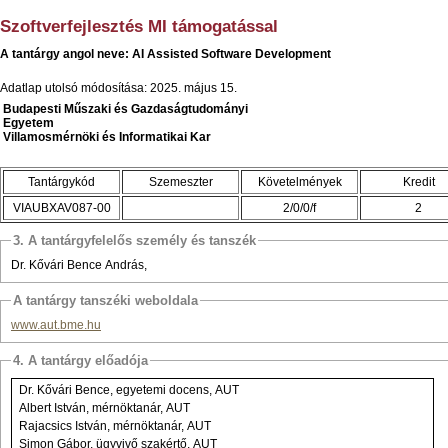
Szoftverfejlesztés MI támogatással
A tantárgy angol neve: AI Assisted Software Development
Adatlap utolsó módosítása: 2025. május 15.
Budapesti Műszaki és Gazdaságtudományi
Egyetem
Villamosmérnöki és Informatikai Kar
Tantárgykód
Szemeszter
Követelmények
Kredit
VIAUBXAV087-00
2/0/0/f
2
3. A tantárgyfelelős személy és tanszék
Dr. Kővári Bence András,
A tantárgy tanszéki weboldala
www.aut.bme.hu
4. A tantárgy előadója
Dr. Kővári Bence, egyetemi docens, AUT
Albert István, mérnöktanár, AUT
Rajacsics István, mérnöktanár, AUT
Simon Gábor, ügyvivő szakértő, AUT