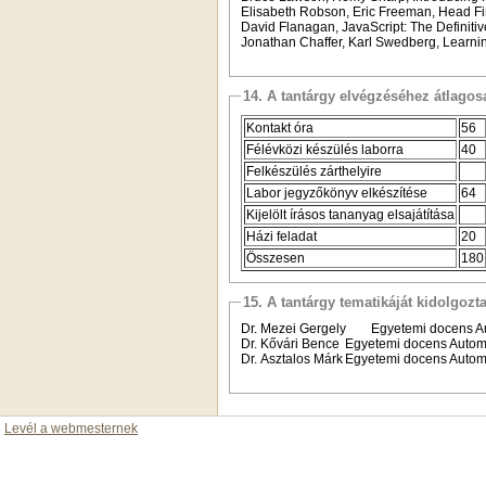
Elisabeth Robson, Eric Freeman, Head F
David Flanagan, JavaScript: The Definiti
Jonathan Chaffer, Karl Swedberg, Learni
14. A tantárgy elvégzéséhez átlag
Kontakt óra
56
Félévközi készülés laborra
40
Felkészülés zárthelyire
Labor jegyzőkönyv elkészítése
64
Kijelölt írásos tananyag elsajátítása
Házi feladat
20
Összesen
180
15. A tantárgy tematikáját kidolgozt
Dr. Mezei Gergely
Egyetemi docens
A
Dr. Kővári Bence
Egyetemi docens
Automa
Dr. Asztalos Márk
Egyetemi docens
Automa
Levél a webmesternek