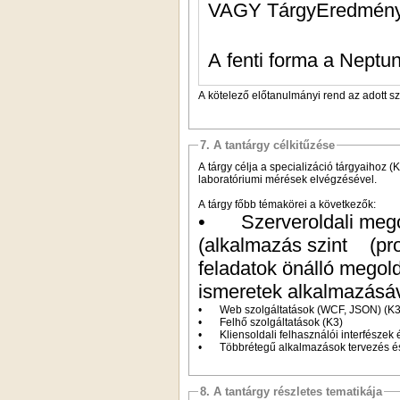
VAGY TárgyEredmén
A fenti forma a Neptun
A kötelező előtanulmányi rend az adott s
7. A tantárgy célkitűzése
A tárgy célja a specializáció tárgyaihoz
laboratóriumi mérések elvégzésével.
A tárgy főbb témakörei a következők:
•
Szerveroldali me
(alkalmazás szint
(pr
feladatok önálló megol
ismeretek alkalmazásáv
•
Web szolgáltatások (WCF, JSON) (K3
•
Felhő szolgáltatások (K3)
•
Kliensoldali felhasználói interfész
•
Többrétegű alkalmazások tervezés é
8. A tantárgy részletes tematikája