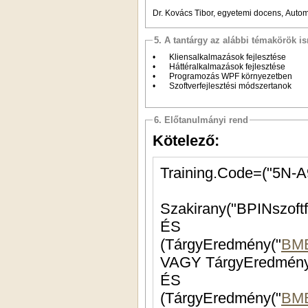
Dr. Kovács Tibor, egyetemi docens, Autom
5. A tantárgy az alábbi témakörök is
•
Kliensalkalmazások fejlesztése
•
Háttéralkalmazások fejlesztése
•
Programozás WPF környezetben
•
Szoftverfejlesztési módszertanok
6. Előtanulmányi rend
Kötelező:
Szakirany("BPINszoftfe
ÉS
(TárgyEredmény("
BM
VAGY TárgyEredmén
ÉS
(TárgyEredmény("
BM