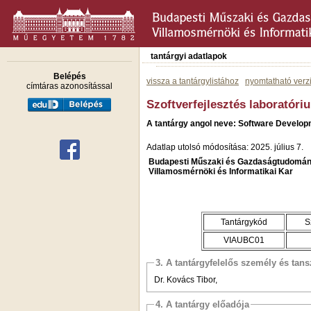
tantárgyi adatlapok
Belépés
vissza a tantárgylistához
nyomtatható verz
címtáras azonosítással
Szoftverfejlesztés laboratóri
A tantárgy angol neve: Software Develop
Adatlap utolsó módosítása: 2025. július 7.
Budapesti Műszaki és Gazdaságtudomán
Villamosmérnöki és Informatikai Kar
Tantárgykód
S
VIAUBC01
3. A tantárgyfelelős személy és tan
Dr. Kovács Tibor,
4. A tantárgy előadója