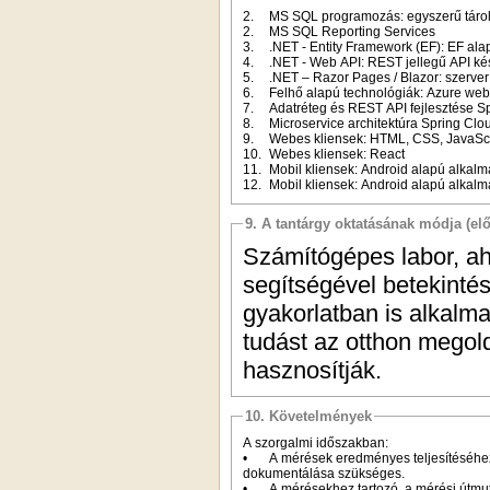
2.
MS SQL programozás: egyszerű tárolt 
2.
MS SQL Reporting Services
3.
.NET - Entity Framework (EF): EF al
4.
.NET - Web API: REST jellegű API k
5.
.NET – Razor Pages / Blazor: szerver 
6.
Felhő alapú technológiák: Azure web
7.
Adatréteg és REST API fejlesztése Sp
8.
Microservice architektúra Spring Clo
9.
Webes kliensek: HTML, CSS, JavaScri
10.
Webes kliensek: React
11.
Mobil kliensek: Android alapú alkal
12.
Mobil kliensek: Android alapú alkal
9. A tantárgy oktatásának módja (el
Számítógépes labor, ah
segítségével betekintés
gyakorlatban is alkalm
tudást az otthon megol
hasznosítják.
10. Követelmények
A szorgalmi időszakban:
•
A mérések eredményes teljesítéséhez
dokumentálása szükséges.
•
A mérésekhez tartozó, a mérési útm