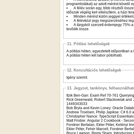
programlistákat) az adott mérést követő egy
•
A félév során egy, több részből össze
időszak végéig kell elkészíteni, a házi f
•
Minden mérést külön jeggyel értékelü
•
A félévközi jegy megszerzéséhez lega
•
A tárgyból szerzett érdemjegy 75%-a
tevődik össze.
11. Pótlási lehetőségek
A pótlási héten, egyeztetett időpontban a 
A pótlási héten két labor pótolható.
12. Konzultációs lehetőségek
Igény szerint.
13. Jegyzet, tankönyv, felhasználha
Itzik Ben-Gan: Exam Ref 70-761 Queryin
Rick Greenwald, Robert Stackowiak and Jo
1449343033
Bob Bryla and Kevin Loney: Oracle Data
Andrew Troelsen, Philip Japikse: C# 6.
Christopher Nance: TypeScript Essential
Matt Frisbie: Angular 2 Cookbook - Seco
Forstner Bertalan, Ekler Péter, Kelényi
Ekler Péter, Fehér Marcell, Forstner Bert
Bruce Lawson, Remy Sharp, Introducing