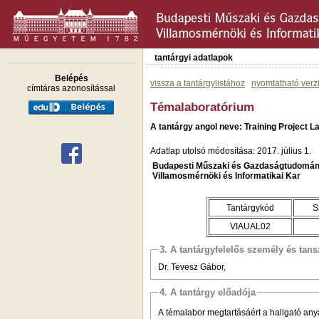
tantárgyi adatlapok
Belépés
vissza a tantárgylistához
nyomtatható verz
címtáras azonosítással
Témalaboratórium
A tantárgy angol neve: Training Project L
Adatlap utolsó módosítása: 2017. július 1.
Budapesti Műszaki és Gazdaságtudomán
Villamosmérnöki és Informatikai Kar
Tantárgykód
S
VIAUAL02
3. A tantárgyfelelős személy és tan
Dr. Tevesz Gábor,
4. A tantárgy előadója
A témalabor megtartásáért a hallgató anya