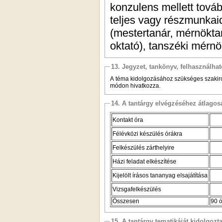
konzulens mellett továb
teljes vagy részmunkaid
(mestertanár, mérnöktan
oktató), tanszéki mérnök
13. Jegyzet, tankönyv, felhasználha
A téma kidolgozásához szükséges szakiroda
módon hivatkozza.
14. A tantárgy elvégzéséhez átlag
Kontakt óra
Félévközi készülés órákra
Felkészülés zárthelyire
Házi feladat elkészítése
Kijelölt írásos tananyag elsajátítása
Vizsgafelkészülés
Összesen
90 
15. A tantárgy tematikáját kidolgozt