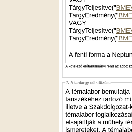
TárgyTeljesítve("
BME
TárgyEredmény("
BME
VAGY
TárgyTeljesítve("
BME
TárgyEredmény("
BME
A fenti forma a Neptun
A kötelező előtanulmányi rend az adott s
7. A tantárgy célkitűzése
A témalabor bemutatja a
tanszékéhez tartozó mű
illetve a Szakdolgozat-
témalabor foglalkozás
elsajátítják a műhely 
ismereteket. A témalab