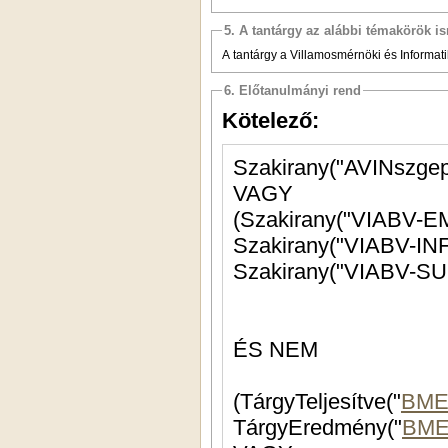
5. A tantárgy az alábbi témakörök is
A tantárgy a Villamosmérnöki és Informatik
6. Előtanulmányi rend
Kötelező:
Szakirany("AVINszgep
VAGY
ÉS NEM
(TárgyTeljesítve("
BME
TárgyEredmény("
BME