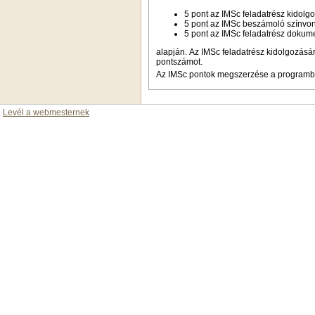
5 pont az IMSc feladatrész kidolg
5 pont az IMSc beszámoló színvon
5 pont az IMSc feladatrész dokum
alapján. Az IMSc feladatrész kidolgozásá
pontszámot.
Az IMSc pontok megszerzése a programban
Levél a webmesternek