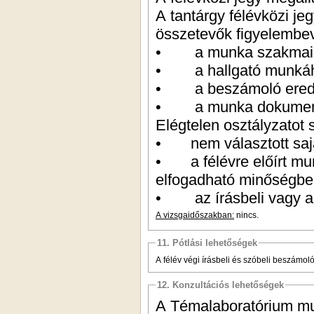
A tantárgy félévközi je
összetevők figyelembev
• a munka szakmai é
• a hallgató munkához
• a beszámoló ered
• a munka dokument
Elégtelen osztályzatot s
• nem választott saját
• a félévre előírt mun
elfogadható minőségbe
• az írásbeli vagy a s
A vizsgaidőszakban:
nincs.
11. Pótlási lehetőségek
A félév végi írásbeli és szóbeli beszámoló
12. Konzultációs lehetőségek
A Témalaboratórium mun