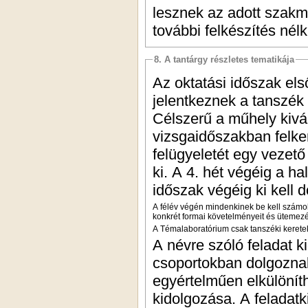
lesznek az adott szakma
további felkészítés nélk
8. A tantárgy részletes tematikája
Az oktatási időszak els
jelentkeznek a tanszék
Célszerű a műhely kivá
vizsgaidőszakban felke
felügyeletét egy vezető 
ki. A 4. hét végéig a ha
időszak végéig ki kell d
A félév végén mindenkinek be kell számol
konkrét formai követelményeit és ütemezé
A Témalaboratórium csak tanszéki kerete
A névre szóló feladat k
csoportokban dolgozna
egyértelműen elkülöníth
kidolgozása. A feladat