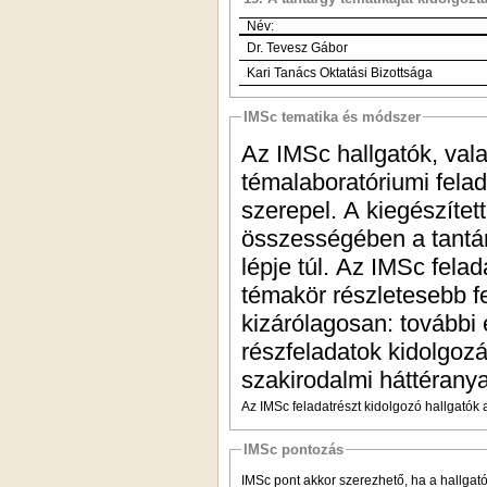
Név:
Dr. Tevesz Gábor
Kari Tanács Oktatási Bizottsága
IMSc tematika és módszer
Az IMSc hallgatók, vala
témalaboratóriumi fela
szerepel. A kiegészítet
összességében a tantár
lépje túl. Az IMSc fela
témakör részletesebb fe
kizárólagosan: további 
részfeladatok kidolgozá
szakirodalmi háttéranya
Az IMSc feladatrészt kidolgozó hallgatók a
IMSc pontozás
IMSc pont akkor szerezhető, ha a hallgató 