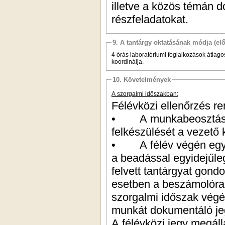
illetve a közös témán d
részfeladatokat.
9. A tantárgy oktatásának módja (el
4 órás laboratóriumi foglalkozások átla
koordinálja.
10. Követelmények
A szorgalmi időszakban:
Félévközi ellenőrzés re
• A munkabeosztás bet
felkészülését a vezető
• A félév végén egyez
a beadással egyidejűle
felvett tantárgyat gon
esetben a beszámolóra 
szorgalmi időszak végé
munkát dokumentáló j
A félévközi jegy megál