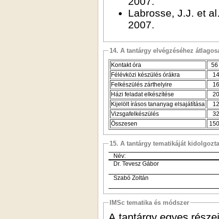
2007.
Labrosse, J.J. et a
2007.
14. A tantárgy elvégzéséhez átlag
Kontakt óra
5
Félévközi készülés órákra
1
Felkészülés zárthelyire
1
Házi feladat elkészítése
2
Kijelölt írásos tananyag elsajátítása
1
Vizsgafelkészülés
3
Összesen
15
15. A tantárgy tematikáját kidolgozt
Név:
Dr. Tevesz Gábor
Szabó Zoltán
IMSc tematika és módszer
A tantárgy egyes részei