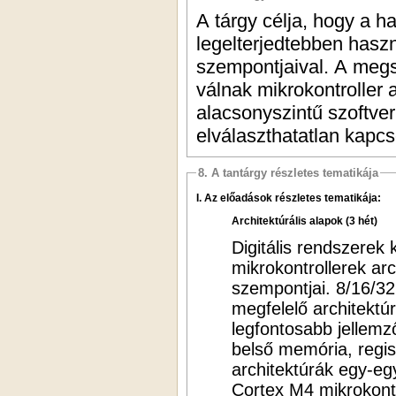
A tárgy célja, hogy a h
legelterjedtebben haszn
szempontjaival. A megs
válnak mikrokontroller
alacsonyszintű szoftver
elválaszthatatlan kapcs
8. A tantárgy részletes tematikája
I. Az előadások részletes tematikája:
Architektúrális alapok (3 hét)
Digitális rendszerek
mikrokontrollerek arc
szempontjai. 8/16/32
megfelelő architektú
legfontosabb jellemz
belső memória, regisz
architektúrák egy-e
Cortex M4 mikrokont