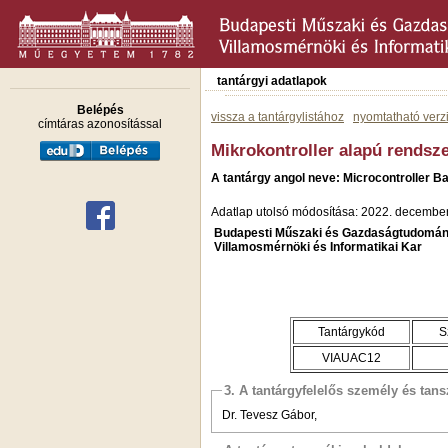
tantárgyi adatlapok
Belépés
vissza a tantárgylistához
nyomtatható verz
címtáras azonosítással
Mikrokontroller alapú rendsz
A tantárgy angol neve: Microcontroller 
Adatlap utolsó módosítása: 2022. december
Budapesti Műszaki és Gazdaságtudomán
Villamosmérnöki és Informatikai Kar
Tantárgykód
S
VIAUAC12
3. A tantárgyfelelős személy és tan
Dr. Tevesz Gábor,