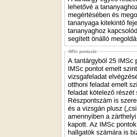
lehetővé a tananyaghoz
megértésében és megol
tananyaga kitekintő fej
tananyaghoz kapcsolódó
segített önálló megold
IMSc pontozás
A tantárgyból 25 IMSc 
IMSc pontot emelt szintű
vizsgafeladat elvégzésé
otthoni feladat emelt 
feladat kötelező részét
Részpontszám is szerezh
és a vizsgán plusz („cs
amennyiben a zárthelyi i
kapott. Az IMSc ponto
hallgatók számára is biz