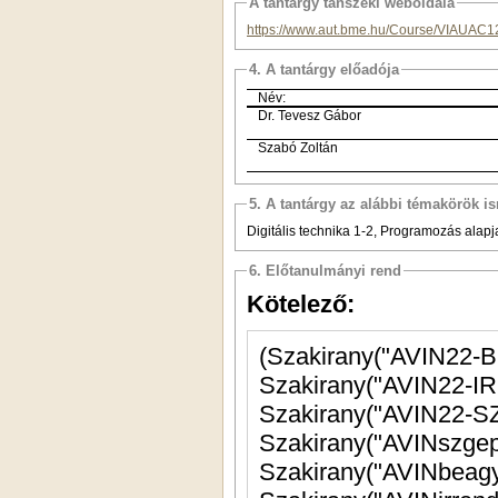
A tantárgy tanszéki weboldala
https://www.aut.bme.hu/Course/VIAUAC1
4. A tantárgy előadója
Név:
Dr. Tevesz Gábor
Szabó Zoltán
5. A tantárgy az alábbi témakörök is
Digitális technika 1-2, Programozás alapj
6. Előtanulmányi rend
Kötelező: