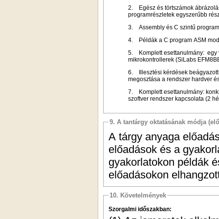
2. Egész és törtszámok ábrázolás
programrészletek egyszerűbb rész
3. Assembly és C szintű programp
4. Példák a C program ASM modul
5. Komplett esettanulmány: egy va
mikrokontrollerek (SiLabs EFM8B
6. Illesztési kérdések beágyazot
megosztása a rendszer hardver és 
7. Komplett esettanulmány: konkré
szoftver rendszer kapcsolata (2 hé
9. A tantárgy oktatásának módja (el
A tárgy anyaga előadás
előadások és a gyakorl
gyakorlatokon példák é
előadásokon elhangzott
10. Követelmények
Szorgalmi időszakban: