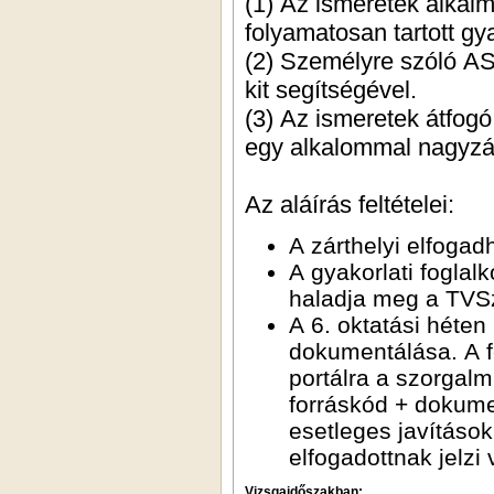
(1) Az ismeretek alkal
folyamatosan tartott gya
(2) Személyre szóló AS
kit segítségével.
(3) Az ismeretek átfogó
egy alkalommal nagyzár
Az aláírás feltételei:
A zárthelyi elfogad
A gyakorlati fogla
haladja meg a TVSz
A 6. oktatási héte
dokumentálása. A fe
portálra a szorgalm
forráskód + dokume
esetleges javítások
elfogadottnak jelzi 
Vizsgaidőszakban: