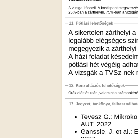
A vizsga írásbeli. A kreditpont megszerzé
25%-ban a zárthelyin, 75%-ban a vizsgán 
11. Pótlási lehetőségek
A sikertelen zárthelyi a
legalább elégséges szi
megegyezik a zárthelyi
A házi feladat késedelm
pótlási hét végéig adha
A vizsgák a TVSz-nek m
12. Konzultációs lehetőségek
Órák előtt és után, valamint a számonkér
13. Jegyzet, tankönyv, felhasználha
Tevesz G.: Mikrokon
AUT, 2022.
Ganssle, J. et al.