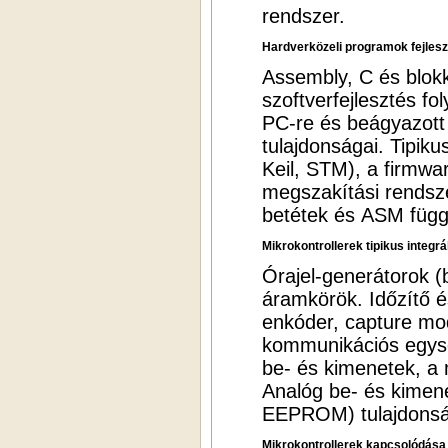
rendszer.
Hardverközeli programok fejleszt
Assembly, C és blokk
szoftverfejlesztés f
PC-re és beágyazott 
tulajdonságai. Tipik
Keil, STM), a firmwar
megszakítási rendsz
betétek és ASM függ
Mikrokontrollerek tipikus integrált
Órajel-generátorok (
áramkörök. Időzítő 
enkóder, capture mod
kommunikációs egység
be- és kimenetek, a m
Analóg be- és kime
EEPROM) tulajdonsága
Mikrokontrollerek kapcsolódása k