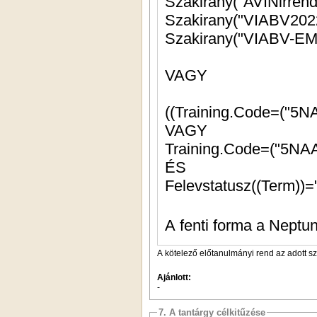
Szakirany("VIABV-EM
VAGY
((Training.Code=("5N
VAGY
Training.Code=("5NAA
ÉS
Felevstatusz((Term))=
A fenti forma a Neptun
A kötelező előtanulmányi rend az adott s
Ajánlott:
-
7. A tantárgy célkitűzése