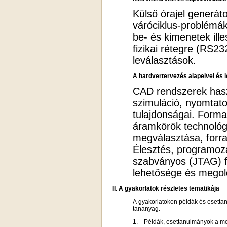
Külső órajel generát
váróciklus-problémák 
be- és kimenetek ille
fizikai rétegre (RS
leválasztások.
A hardvertervezés alapelvei és l
CAD rendszerek haszn
szimuláció, nyomtato
tulajdonságai. Forma
áramkörök technológi
megválasztása, forra
Élesztés, programozá
szabványos (JTAG) fe
lehetősége és megol
II. A gyakorlatok részletes tematikája
A gyakorlatokon példák és esetta
tananyag.
1. Példák, esettanulmányok a megf