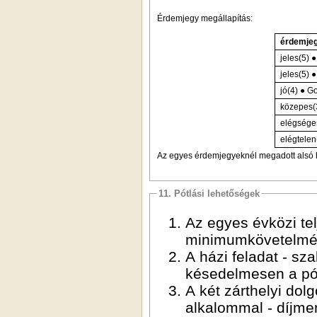
Érdemjegy megállapítás:
érdemjeg
jeles(5) ●
jeles(5) 
jó(4) ● G
közepes(3
elégséges
elégtelen(
Az egyes érdemjegyeknél megadott alsó h
11. Pótlási lehetőségek
Az egyes évközi te
minimumkövetelmén
A házi feladat - sz
késedelmesen a pót
A két zárthelyi dol
alkalommal - díjmen