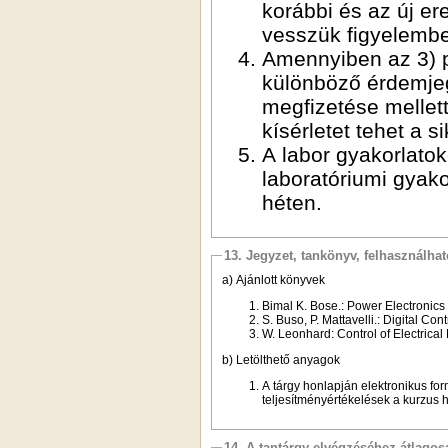
korábbi és az új e
vesszük figyelembe
Amennyiben az 3) po
különböző érdemjeg
megfizetése mellet
kísérletet tehet a s
A labor gyakorlatok
laboratóriumi gyakor
héten.
13. Jegyzet, tankönyv, felhasználha
a) Ajánlott könyvek
Bimal K. Bose.: Power Electronics 
S. Buso, P. Mattavelli.: Digital C
W. Leonhard: Control of Electrical 
b) Letölthető anyagok
A tárgy honlapján elektronikus fo
teljesítményértékelések a kurzus 
14. A tantárgy elvégzéséhez átlag