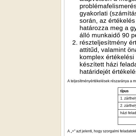
problémafelismerés
gyakorlati (számítá
során, az értékelés
határozza meg a gy
álló munkaidő 90 p
részteljesítmény ér
attitűd, valamint 
komplex értékelési
készített házi felad
határidejét értékel
A teljesítményértékelések részaránya a m
típus
1. zárthe
2. zárthe
házi fela
A „+" azt jelenti, hogy szorgalmi feladato