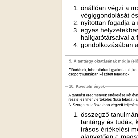
önállóan végzi a m
végiggondolását és
nyitottan fogadja a
egyes helyzetekben
hallgatótársaival 
gondolkozásában a
9. A tantárgy oktatásának módja (el
Előadások, laboratóriumi gyakorlatok, ko
csoportmunkában készített feladatok.
10. Követelmények
A tanulási eredmények értékelése két évkö
részteljesítmény értékelés (házi feladat) a
A. Szorgalmi időszakban végzett teljesítm
összegző tanulmányi
tantárgy és tudás,
írásos értékelési m
alapvetően a megsz