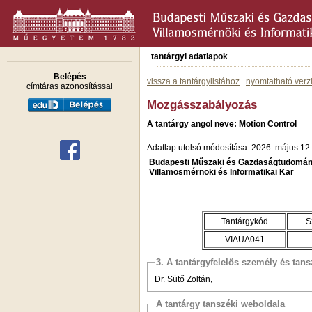
tantárgyi adatlapok
Belépés
vissza a tantárgylistához
nyomtatható verz
címtáras azonosítással
Mozgásszabályozás
A tantárgy angol neve: Motion Control
Adatlap utolsó módosítása: 2026. május 12.
Budapesti Műszaki és Gazdaságtudomán
Villamosmérnöki és Informatikai Kar
Tantárgykód
S
VIAUA041
3. A tantárgyfelelős személy és tan
Dr. Sütő Zoltán,
A tantárgy tanszéki weboldala