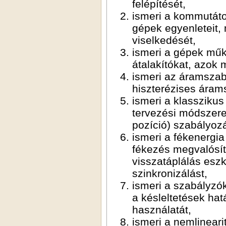
felépítését,
ismeri a kommutát
gépek egyenleteit, 
viselkedését,
ismeri a gépek műk
átalakítókat, azok
ismeri az áramszab
hiszterézises áram
ismeri a klasszikus
tervezési módszere
pozíció) szabályozá
ismeri a fékenergia
fékezés megvalósít
visszatáplálás eszk
szinkronizálást,
ismeri a szabályzók
a késleltetések hat
használatát,
ismeri a nemlineari