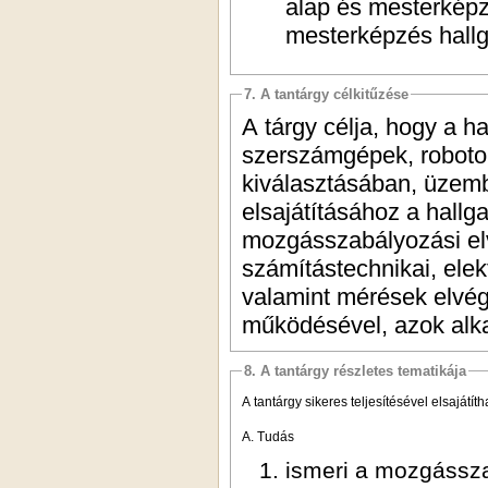
alap és mesterképz
mesterképzés hallg
7. A tantárgy célkitűzése
A tárgy célja, hogy a h
szerszámgépek, robotok
kiválasztásában, üzem
elsajátításához a hall
mozgásszabályozási el
számítástechnikai, elek
valamint mérések elvé
működésével, azok alka
8. A tantárgy részletes tematikája
A tantárgy sikeres teljesítésével elsajátí
A. Tudás
ismeri a mozgássza