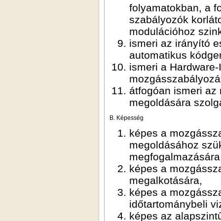
folyamatokban, a f
szabályozók korláto
modulációhoz szinkr
ismeri az irányító 
automatikus kódgen
ismeri a Hardware-
mozgásszabályozási
átfogóan ismeri az
megoldására szolgá
B. Képesség
képes a mozgássza
megoldásához szüksé
megfogalmazására
képes a mozgássza
megalkotására,
képes a mozgásszab
időtartománybeli v
képes az alapszint