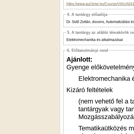
https://www.aut.bme.hu/Course/VIAUA04
4. A tantárgy előadója
Dr. Sütő Zoltán, docens, Automatizálási é
5. A tantárgy az alábbi témakörök is
Elektromechanika és alkalmazásai
6. Előtanulmányi rend
Ajánlott:
Gyenge előkövetelmén
Elektromechanika
Kizáró feltételek
(nem vehető fel a t
tantárgyak vagy ta
Mozgásszabályoz
Tematikaütközés mi