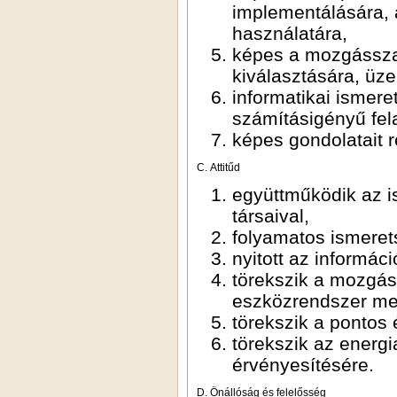
implementálására,
használatára,
képes a mozgásszab
kiválasztására, üz
informatikai ismere
számításigényű fel
képes gondolatait r
C. Attitűd
együttműködik az i
társaival,
folyamatos ismerets
nyitott az informác
törekszik a mozgá
eszközrendszer meg
törekszik a pontos
törekszik az energ
érvényesítésére.
D. Önállóság és felelősség