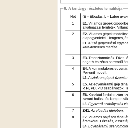
8. A tantárgy részletes tematikája
Hét
(E – Előadás, L – Labor gyako
1
E1.
Villamos gépek csoportosí
alkalmazási területek. Villa
2
E2.
Villamos gépek modellezés
alapegyenletei. Hengeres, é
L1.
Külső gerjesztésű egyen
karakterisztika mérése.
3
E3.
Transzformációk. Fázis- é
negatív és zérus sorrendű ös
4
E4.
A kommutátoros
egyenára
Per-unit modell.
L2.
Aszinkron gépek üzemtana
5
E5.
Az egyenáramú gép dinam
P, PI, PD, PID szabályozók. T
6
E6.
Kaszkád fordulatszám sza
zavaró hatása és kompenzálá
L3.
Egyszerű szabályozók viz
7
ZH1.
Az előadás idejében.
8
E7.
Villamos hajtások tápell
áramkörei. Fékezés, visszatá
L4.
Egyenáramú szervomotor 