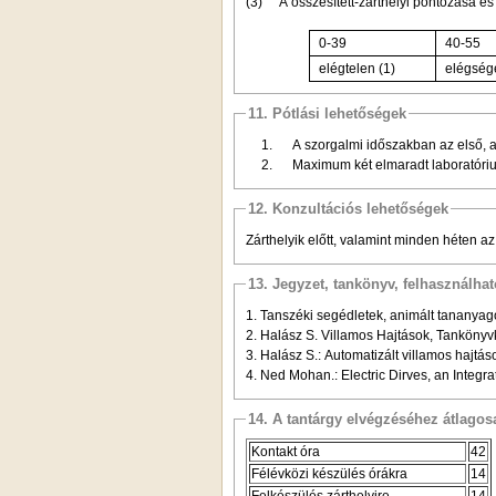
(3)
A összesített-zárthelyi pontozása é
0-39
40-55
elégtelen (1)
elégsége
11. Pótlási lehetőségek
1.
A szorgalmi időszakban az első, a 
2.
Maximum két elmaradt laboratóriumi
12. Konzultációs lehetőségek
Zárthelyik előtt, valamint minden héten a
13. Jegyzet, tankönyv, felhasználha
1. Tanszéki segédletek, animált tananyag
2. Halász S. Villamos Hajtások, Tankönyv
3. Halász S.: Automatizált villamos hajtá
4. Ned Mohan.: Electric Dirves, an Inte
14. A tantárgy elvégzéséhez átlag
Kontakt óra
42
Félévközi készülés órákra
14
Felkészülés zárthelyire
14