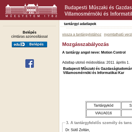
tantárgyi adatlapok
Belépés
vissza a tantárgylistához
nyomtatható verz
címtáras azonosítással
Mozgásszabályozás
A tantárgy angol neve: Motion Control
Adatlap utolsó módosítása: 2011. április 1.
Budapesti Műszaki és Gazdaságtudomán
Villamosmérnöki és Informatikai Kar
Tantárgykód
S
VIAUA016
3. A tantárgyfelelős személy és tan
Dr. Sütő Zoltán,