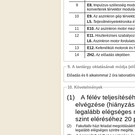
9
E8.
Impulzus-szélesség modul
konverterek térvektor modulá
10
E9.
Az aszinkron gép térvekto
L5.
Teljesítményelektronika 
11
E10.
Az aszinkron motor mező
12
E11.
Hiszterézises szabályo
L6.
Aszinkron motor fordulat
13
E12.
Kefenélküli motorok és 
14
ZH2.
Az előadás idejében.
9. A tantárgy oktatásának módja (el
Előadás és 6 alkalommal 2 óra laboratóri
10. Követelmények
(1)
A félév teljesítés
elvégzése (hiányzás 
legalább elégséges 
szint eléréséhez 20
(2)
Fakultatív házi feladat megoldásáért
legalább elégséges szintre megírta.