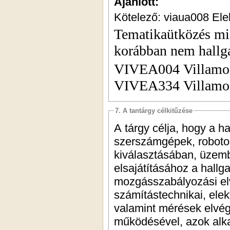
Ajánlott:
Kötelező: viaua008 El
Tematikaütközés miat
korábban nem hallga
VIVEA004 Villamos 
VIVEA334 Villamos
7. A tantárgy célkitűzése
A tárgy célja, hogy a h
szerszámgépek, robotok
kiválasztásában, üzem
elsajátításához a hall
mozgásszabályozási el
számítástechnikai, elek
valamint mérések elvé
működésével, azok alka