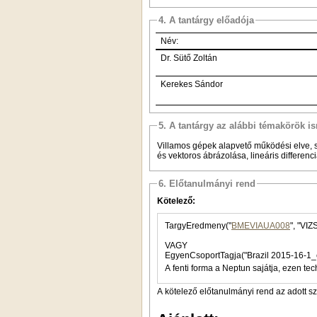
4. A tantárgy előadója
Név:
Dr. Sütő Zoltán
Kerekes Sándor
5. A tantárgy az alábbi témakörök is
Villamos gépek alapvető működési elve, s
és vektoros ábrázolása, lineáris differenc
6. Előtanulmányi rend
Kötelező:
TargyEredmeny("
BMEVIAUA008
VAGY
EgyenCsoportTagja("Brazil 2015-16-1_
A fenti forma a Neptun sajátja, ezen tec
A kötelező előtanulmányi rend az adott s