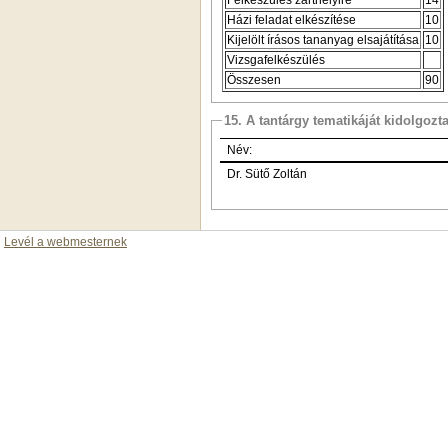
Házi feladat elkészítése
10
Kijelölt írásos tananyag elsajátítása
10
Vizsgafelkészülés
Összesen
90
15. A tantárgy tematikáját kidolgozt
Név:
Dr. Sütő Zoltán
Levél a webmesternek