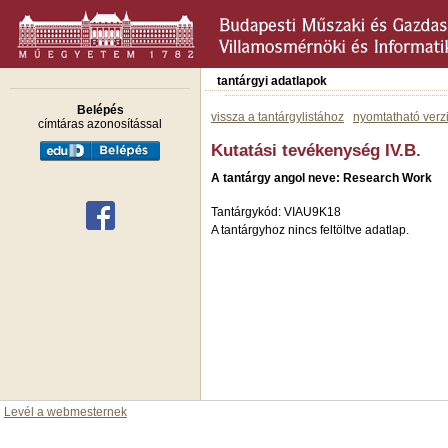
tantárgyi adatlapok
Belépés
vissza a tantárgylistához
nyomtatható verz
címtáras azonosítással
Kutatási tevékenység IV.B.
A tantárgy angol neve: Research Work
Tantárgykód: VIAU9K18
A tantárgyhoz nincs feltöltve adatlap.
Levél a webmesternek