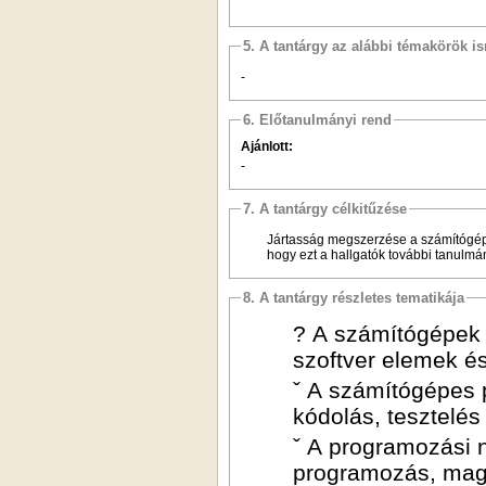
5. A tantárgy az alábbi témakörök is
-
6. Előtanulmányi rend
Ajánlott:
-
7. A tantárgy célkitűzése
Jártasság megszerzése a számítógép
hogy ezt a hallgatók további tanulm
8. A tantárgy részletes tematikája
? A számítógépek 
szoftver elemek é
ˇ A számítógépes 
kódolás, tesztelés
ˇ A programozási n
programozás, maga