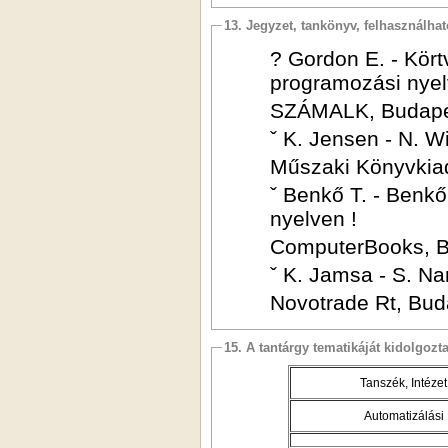
13. Jegyzet, tankönyv, felhasználha
? Gordon E. - Kört
programozási nyel
SZÁMALK, Budapes
ˇ K. Jensen - N. 
Műszaki Könyvkiad
ˇ Benkő T. - Benkő
nyelven !
ComputerBooks, B
ˇ K. Jamsa - S. N
Novotrade Rt, Bud
15. A tantárgy tematikáját kidolgozt
Tanszék, Intézet
Automatizálási