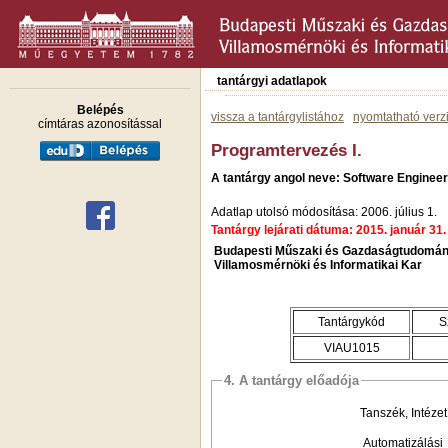
tantárgyi adatlapok
Belépés
vissza a tantárgylistához
nyomtatható verz
címtáras azonosítással
Programtervezés I.
A tantárgy angol neve: Software Engineeri
Adatlap utolsó módosítása: 2006. július 1.
Tantárgy lejárati dátuma: 2015. január 31.
Budapesti Műszaki és Gazdaságtudomán
Villamosmérnöki és Informatikai Kar
Tantárgykód
S
VIAU1015
4. A tantárgy előadója
Tanszék, Intézet
Automatizálási