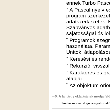
ennek Turbo Pasca
ˇ A Pascal nyelv e
program szerkezete
adatszerkezetek. É
Szabványos adatbe
sajátosságai és le
ˇ Programok szegm
használata. Param
Unitok, átlapoláso
ˇ Keresési és rend
ˇ Rekurzió, vissza
ˇ Karakteres és g
alapjai.
ˇ Az objektum orie
9. A tantárgy oktatásának módja (el
Előadás és számítógépes gyakorlat 