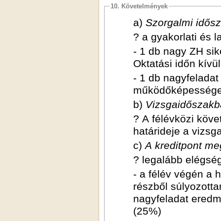
10. Követelmények
a)
Szorgalmi idős
? a gyakorlati és 
- 1 db nagy ZH sik
Oktatási időn kívül
- 1 db nagyfeladat
működőképessége 
b)
Vizsgaidőszakb
? A félévközi köve
határideje a vizs
c)
A kreditpont me
? legalább elégsé
- a félév végén a 
részből súlyozotta
nagyfeladat eredm
(25%)