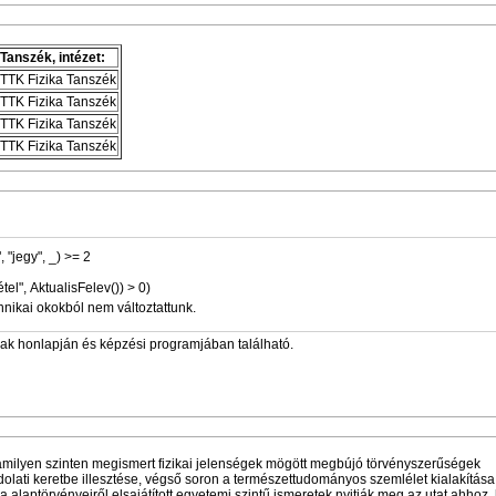
Tanszék, intézet:
TTK Fizika Tanszék
TTK Fizika Tanszék
TTK Fizika Tanszék
TTK Fizika Tanszék
", "jegy", _) >= 2
vétel", AktualisFelev()) > 0)
hnikai okokból nem változtattunk.
zak honlapján és képzési programjában található.
lamilyen szinten megismert fizikai jelenségek mögött megbújó törvényszerűségek
olati keretbe illesztése, végső soron a természettudományos szemlélet kialakítása
ka alaptörvényeiről elsajátított egyetemi szintű ismeretek nyitják meg az utat ahhoz,