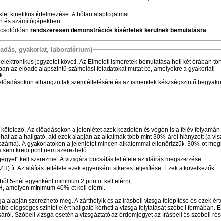
t kinetikus értelmezése. A hőtan alapfogalmai.
an és számítógépekben.
apcsolódóan
rendszeresen demonstrációs kísérletek kerülnek bemutatásra
.
őadás, gyakorlat, laboratórium)
 elektronikus jegyzetet követi. Az Elméleti ismeretek bemutatása heti két órában tör
n az előadó alapszintű számolási feladatokat mutat be, amelyekre a gyakorlati
ek.
z előadásokon elhangzottak szemléltetésére és az ismeretek készségszintű begyako
 kötelező. Az előadásokon a jelenlétet azok kezdetén és végén is a félév folyamá
hat az a hallgató, aki ezek alapján az alkalmak több mint 30%-áról hiányzott (a vis
 száma). A gyakorlatokon a jelenlétet minden alkalommal ellenőrizzük, 30%-ot me
s sem kreditpont nem szerezhető.
ajegyet" kell szereznie. A vizsgára bocsátás feltétele az aláírás megszerzése.
 (ZH) ír. Az aláírás feltétele ezek egyenkénti sikeres teljesítése. Ezek a következők:
yből 5-nél egyenként minimum 2 pontot kell elérni;
H, amelyen minimum 40%-ot kell elérni.
a alapján szerezhető meg. A zárthelyik és az írásbeli vizsga felépítése és ezek ért
 elégséges szintet elért hallgató kérheti a vizsga folytatását szóbeli formában. E
sáról. Szóbeli vizsga esetén a vizsgáztató az érdemjegyet az írásbeli és szóbeli ré