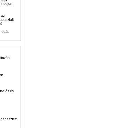
n tudjon
k az
apasztalt
tű
rtudás
ltozási
ek.
tációs és
gerjesztett