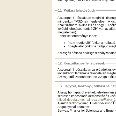
állapítja meg 50-50 százalékos súlyozást.
11. Pótlási lehetőségek
A szorgalmi időszakban megírt kis és nag
mindenkori TVSZ-nek megfelelően. A kis ZH
Azok számára, akik a kis és nagy ZH pót
további lehetőség (pótpótZH) van az aláí
megfelelően).
Ennek két eredménye lehet:
"nem megfelelő" (ekkor a hallgató
"megfelelő" (ekkor a hallgató megk
A vizsgák pótlása a vizsgaszabályzat alap
12. Konzultációs lehetőségek
A szorgalmi időszakban az előadók és gy
konzultációt tartanak a félév elején meghi
A vizsgaidőszakban minden vizsga előtt 
13. Jegyzet, tankönyv, felhasználha
A tárgy honlapjáról elérhető elektronikus
szorosan kapcsolódó demonstrációs kísérl
http://fizipedia.bme.hu/index.php/Fiz
Ajánlott tankönyv még: Hudson-Nelson Út
Angol nyelvű irodalom:
Serway: Physics for Scientists and Enge