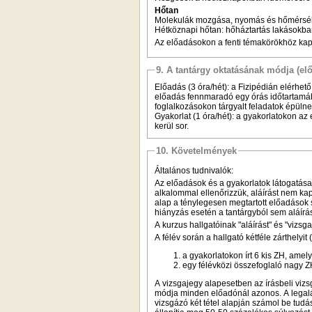
Hőtan
Molekulák mozgása, nyomás és hőmérsékle
Hétköznapi hőtan: hőháztartás lakásokb
Az előadásokon a fenti témakörökhöz k
9. A tantárgy oktatásának módja (el
Előadás (3 óra/hét): a Fizipédián elérhető
előadás fennmaradó egy órás időtartamába
foglalkozásokon tárgyalt feladatok épüln
Gyakorlat (1 óra/hét): a gyakorlatokon a
kerül sor.
10. Követelmények
Általános tudnivalók:
Az előadások és a gyakorlatok látogatása
alkalommal ellenőrizzük, aláírást nem kap
alap a ténylegesen megtartott előadások
hiányzás esetén a tantárgyból sem aláírá
A kurzus hallgatóinak "aláírást" és "vizsg
A félév során a hallgató kétféle zárthelyit
a gyakorlatokon írt 6 kis ZH, amel
egy félévközi összefoglaló nagy Z
A vizsgajegy alapesetben az írásbeli vizsg
módja minden előadónál azonos. A legalább
vizsgázó két tétel alapján számol be tudá