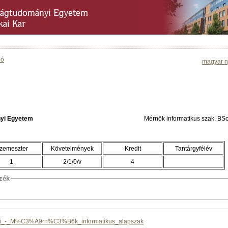
ió
magyar n
yi Egyetem
Mérnök informatikus szak,
zemeszter
Követelmények
Kredit
Tantárgyfélév
1
2/1/0/v
4
szék
ika_1i_-_M%C3%A9rn%C3%B6k_informatikus_alapszak