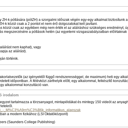
y ZH-k pótlására (pótZH) a szorgalmi időszak végén egy-egy alkalmat biztosítunk a
-k közül csak a 2 pontot el nem érő dolgozatokat kell javítani.
lás közül csak az egyikben még nem érték el az aláíráshoz szükséges eredményt, ú
rás megszerzésére a pótlások hetén (az egyetemi vizsgaszabályzatban előírtaknak
 aláírást nem kaphat), vagy
apja az aláírást).
ján történik.
akorlatvezetők (az igényektől függő rendszerességgel, de maximum) heti egy alk
rdetett időpontban. A félévközi zárthelyik előtt, egy alkalommal, felkészítő konzultá
egy alkalommal konzultáció van.
tó irodalom
 jegyzet tartalmazza a törzsanyagot, mintapéldákat és mintegy 150 videót az anyag
etekről.
ika_1i_-_M%C3%A9rn%C3%B6k_informatikus_alapszak
ban a modern fizikához (LSI Oktatóközpont)
neers (Saunders College Publishing)