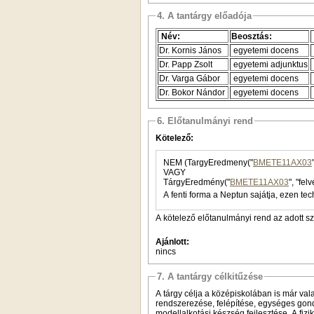
4. A tantárgy előadója
Név:
Beosztás:
Dr. Kornis János
egyetemi docens
Dr. Papp Zsolt
egyetemi adjunktus
Dr. Varga Gábor
egyetemi docens
Dr. Bokor Nándor
egyetemi docens
6. Előtanulmányi rend
Kötelező:
NEM (TargyEredmeny("
BMETE11AX03
VAGY
TárgyEredmény("
BMETE11AX03
", "fel
A fenti forma a Neptun sajátja, ezen tec
A kötelező előtanulmányi rend az adott s
Ajánlott:
nincs
7. A tantárgy célkitűzése
A tárgy célja a középiskolában is már va
rendszerezése, felépítése, egységes gond
modellalkotási készség fejlesztése. A fizi