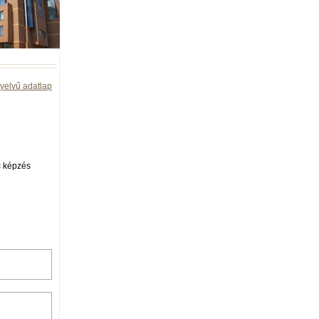
yelvű adatlap
 BSc képzés