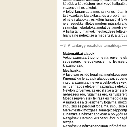
később a képzésben részt vevő hallgató
viszonyulni és alkotni.
A félévi tananyag a mechanika és hőtan 
tájékozottság kialakítása, és a problémam
elméleti alapokat, és külön hangsúlyt fek
jelenségekkel illetve modern műszaki al
számolási feladatokat mutat be, amelyekre
A fizika tanulmányok megkezdése feltétele
hiánya ne nehezítse a megértést, a tárgy 
8. A tantárgy részletes tematikája
Matematikai alapok
Vektorszámítás, trigonometria, egyenletek
sebessége: meredekség, érintő. Egyszerű 
kiszámolása.
Mechanika
A távolság és idő fogalma, mértékegység
Kinematikai feladatok alaptípusai: egyen
integrálszámítás, illetve a vektorok és v
mindennapos életben használatos elektr
Newton törvényei, az erő illetve a tehet
nehézségi erő, rugalmas erő, kényszererő
Mozgásegyenletek felírása és megoldása, 
A munka és a teljesítmény fogalma, mozg
Impulzus és perdület fogalma, impulzus-
Merev testek mozgása, tömegközéppontja,
Dinamika a hétköznapokban a bolygók és
Rezgések. Harmonikus oszcillátor. Mozgá
rezgés.
Rezgések a hétköznapokban időmérésre ha