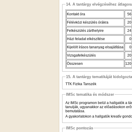
14. A tantárgy elvégzéséhez átlag
Kontakt óra
56
Félévközi készülés órákra
20
Felkészülés zárthelyire
24
Házi feladat elkészítése
0
Kijelölt írásos tananyag elsajátítása
0
Vizsgafelkészülés
20
Összesen
120
15. A tantárgy tematikáját kidolgozt
TTK Fizika Tanszék
IMSc tematika és módszer
Az IMSc programon belül a hallgatók a tár
tanulják, ugyanakkor az előadásokon erős 
bemutatása.
A gyakorlatokon a hallgatók kreatív gond
IMSc pontozás