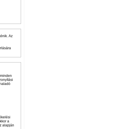
ténik. Az
rlására
n minden
zonyítási
ghaladó
ékelési
kkor a
sz alapján