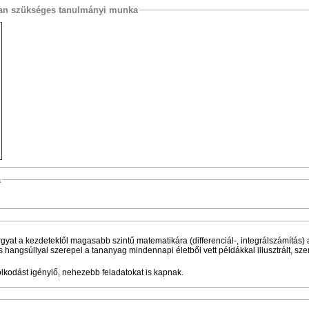
osan szükséges tanulmányi munka
a
gyat a kezdetektől magasabb szintű matematikára (differenciál-, integrálszámítás)
hangsúllyal szerepel a tananyag mindennapi életből vett példákkal illusztrált, sz
olkodást igénylő, nehezebb feladatokat is kapnak.