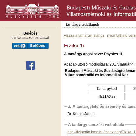
tantárgyi adatlapok
Belépés
vissza a tantárgylistához
nyomtatható verz
címtáras azonosítással
Fizika 1i
A tantárgy angol neve: Physics 1i
Adatlap utolsó módosítása: 2017. január 4.
Budapesti Műszaki és Gazdaságtudomán
Villamosmérnöki és Informatikai Kar
Tantárgykód
S
TE11AX23
3. A tantárgyfelelős személy és tan
Dr. Kornis János,
A tantárgy tanszéki weboldala
http://fizipedia.bme.hu/index.php/Fiz