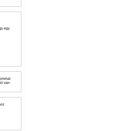
gy egy
alommal
ció van.
hoz