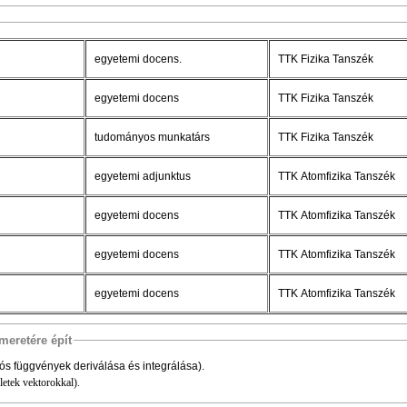
egyetemi docens.
TTK Fizika Tanszék
egyetemi docens
TTK Fizika Tanszék
tudományos munkatárs
TTK Fizika Tanszék
egyetemi adjunktus
TTK Atomfizika Tanszék
egyetemi docens
TTK Atomfizika Tanszék
egyetemi docens
TTK Atomfizika Tanszék
egyetemi docens
TTK Atomfizika Tanszék
meretére épít
ós függvények deriválása és integrálása).
letek vektorokkal).