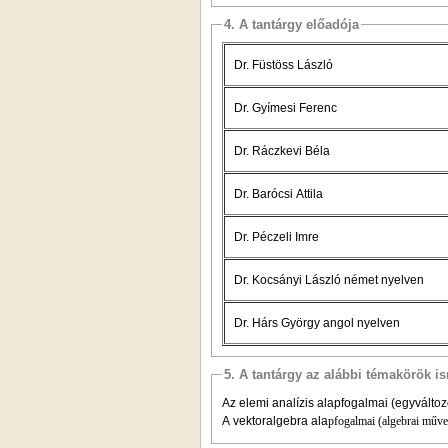
4. A tantárgy előadója
Dr. Füstöss László
Dr. Gyímesi Ferenc
Dr. Ráczkevi Béla
Dr. Bar
ó
csi Attila
Dr. Péczeli Imre
Dr. Kocsányi László német nyelven
Dr. Hárs György angol nyelven
5. A tantárgy az alábbi témakörök is
Az elemi analízis alapfogalmai (egyváltoz
A vektoralgebra ala
pfogalmai (algebrai műve