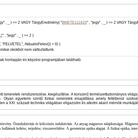
" , "jegy" , _ ) >= 2 VAGY TárgyEredmény( "
BMETE111820
" , "jegy" , _ ) >= 2 VAGY TárgyEredmény(
22
" , "jegy" , _ ) >= 2 )
", "FELVETEL", AktualisFelev()) > 0) )
hnikai okokból nem változtattunk.
zak honlapján és képzési programjában található.
tt ismeretek rendszerezése, kiegészítése. A korszerű természettudományos világsz
. Olyan egyetemi szintű fizikai ismeretek elsajátítása amely feltétlenül szük
n a XXI. századi technika világában eligazodni és alkotni akaró mérnök munkájá
ny. Öninduktivitás és kölcsönös induktivitás. Az anyag mágneses tulajdonságai. Mágneses
llámok keltése, terjedése, visszaverődése. A geometriai optika alapjai. A fizikai optika, inter