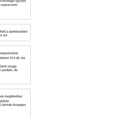
chrödinger egyenlet.
A szupravezetés
a/hét) a tankönyvben
l sor.
s megszerzése.
tokon írt 6 db. kis
óbeli vizsga
 javítani, de
-nek megfelelően.
aláírás
ő (annak lényeges