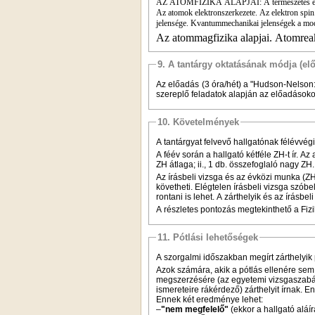
AZ ATOMFIZIKA ALAPJAI: A természetes és a ko
Az atomok elektronszerkezete. Az elektron spin.
jelensége. Kvantummechanikai jelenségek a mod
Az atommagfizika alapjai. Atomrea
9. A tantárgy oktatásának módja (el
Az előadás (3 óra/hét) a "Hudson-Nelson: 
szereplő feladatok alapján az előadásoko
10. Követelmények
A tantárgyat felvevő hallgatónak félévvégi
A féév során a hallgató kétféle ZH-t ír. Az 
ZH átlaga; ii., 1 db. összefoglaló nagy ZH
Az írásbeli vizsga és az évközi munka (ZH
követheti. Elégtelen írásbeli vizsga szóbel
rontani is lehet. A zárthelyik és az írásb
A részletes pontozás megtekinthető a Fiz
11. Pótlási lehetőségek
A szorgalmi időszakban megírt zárthelyik
Azok számára, akik a pótlás ellenére sem
megszerzésére (az egyetemi vizsgaszabál
ismereteire rákérdező) zárthelyit írnak. 
Ennek két eredménye lehet:
–
"nem megfelelő"
(ekkor a hallgató aláí