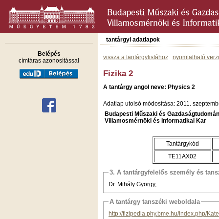
tantárgyi adatlapok
Belépés
vissza a tantárgylistához
nyomtatható verz
címtáras azonosítással
Fizika 2
A tantárgy angol neve: Physics 2
Adatlap utolsó módosítása: 2011. szeptemb
Budapesti Műszaki és Gazdaságtudomán
Villamosmérnöki és Informatikai Kar
Tantárgykód
TE11AX02
3. A tantárgyfelelős személy és tan
Dr. Mihály György,
A tantárgy tanszéki weboldala
http://fizipedia.phy.bme.hu/index.