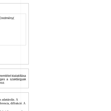
emlélet kialakítása
séges a szaktárgyak
hoz.
 adattárolás. A
ferencia, diffrakció. A