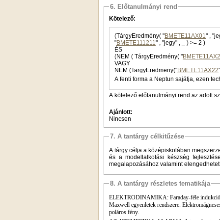
6. Előtanulmányi rend
Kötelező:
(TárgyEredmény( "
BMETE11AX01
"
BMETE111211
" , "jegy" , _ ) >= 2 )
ÉS
(NEM ( TárgyEredmény( "
BMETE11AX
VAGY
NEM (TargyEredmeny("
BMETE11AX22
A fenti forma a Neptun sajátja, ezen tec
A kötelező előtanulmányi rend az adott s
Ajánlott:
Nincsen
7. A tantárgy célkitűzése
A tárgy célja a középiskolában megszerze
és a modellalkotási készség fejlesztése
megalapozásához valamint elengedhetetle
8. A tantárgy részletes tematikája
ELEKTRODINAMIKA: Faraday-féle indukciótörvé
Maxwell egyenletek rendszere. Elektromágneses hu
poláros fény.