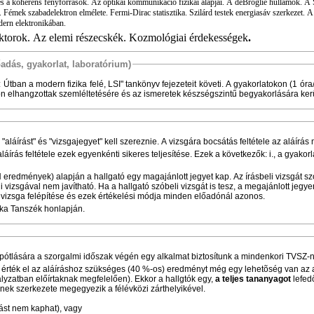
herens fényforrások. Az optikai kommunikáció fizikai alapjai. A deBroglie hullámok. A S
 Fémek szabadelektron elmélete. Fermi-Dirac statisztika. Szilárd testek energiasáv szerkezet. 
ern elektronikában.
ktorok. Az elemi részecskék. Kozmológiai érdekességek
.
őadás, gyakorlat, laboratórium)
Útban a modern fizika felé, LSI" tankönyv fejezeteit követi. A gyakorlatokon (1 ór
n elhangzottak szemléltetésére és az ismeretek készségszintű begyakorlására kerü
 "aláírást" és "vizsgajegyet" kell szereznie. A vizsgára bocsátás feltétele az aláírá
aláírás feltétele ezek egyenkénti sikeres teljesítése. Ezek a következők: i., a gyakorla
.
 eredmények) alapján a hallgató egy magajánlott jegyet kap. Az írásbeli vizsgát sz
i vizsgával nem javítható. Ha a hallgató szóbeli vizsgát is tesz, a megajánlott jegyen
eli vizsga felépítése és ezek értékelési módja minden előadónál azonos.
ika Tanszék honlapján.
 pótlására a szorgalmi időszak végén egy alkalmat biztosítunk a mindenkori TVSZ
 érték el az aláíráshoz szükséges (40 %-os) eredményt még egy lehetõség van az 
yzatban előírtaknak megfelelően). Ekkor a hallgtók egy,
a teljes tananyagot
lefed
Ennek szerkezete megegyezik a félévközi zárthelyikével.
rást nem kaphat), vagy