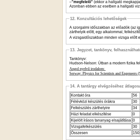
–
"megfelelő"
(ekkor a hallgató megkapja 
Azonban ebben az esetben a hallgató vi
12. Konzultációs lehetőségek
A szorgalmi időszakban az előadók (az ig
zárthelyik előtt, egy alkalommal, felkészít
A vizsgaidőszakban minden vizsga előtt 
13. Jegyzet, tankönyv, felhasználha
Tankönyv:
Hudson-Nelson: Útban a modern fizika fel
Angol nyelvű irodalom:
Serway: Physics for Scientists and Engeneers 
14. A tantárgy elvégzéséhez átlag
Kontakt óra
56
Félévközi készülés órákra
30
Felkészülés zárthelyire
34
Házi feladat elkészítése
0
Kijelölt írásos tananyag elsajátítása
0
Vizsgafelkészülés
30
Összesen
150