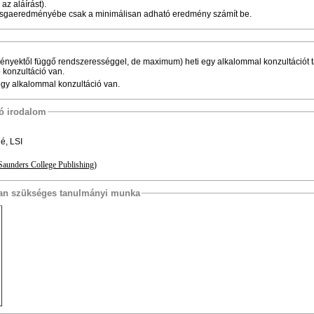
az aláírást).
zsgaeredményébe csak a minimálisan adható eredmény számít be.
ényektől függő rendszerességgel, de maximum) heti egy alkalommal konzultációt ta
ő konzultáció van.
egy alkalommal konzultáció van.
tó irodalom
é, LSI
(Saunders College Publishing)
osan szükséges tanulmányi munka