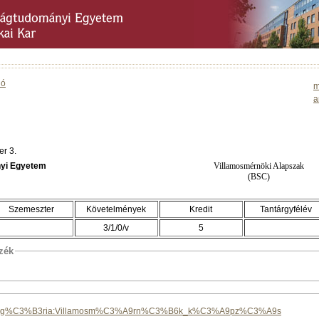
ió
m
a
er 3.
yi Egyetem
Villamosmérnöki Alapszak
(BSC)
Szemeszter
Követelmények
Kredit
Tantárgyfélév
3/1/0/v
5
szék
php/Kateg%C3%B3ria:Villamosm%C3%A9rn%C3%B6k_k%C3%A9pz%C3%A9s